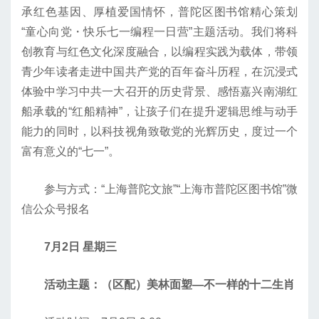
承红色基因、厚植爱国情怀，普陀区图书馆精心策划
“童心向党・快乐七一编程一日营”主题活动。我们将科
创教育与红色文化深度融合，以编程实践为载体，带领
青少年读者走进中国共产党的百年奋斗历程，在沉浸式
体验中学习中共一大召开的历史背景、感悟嘉兴南湖红
船承载的“红船精神”，让孩子们在提升逻辑思维与动手
能力的同时，以科技视角致敬党的光辉历史，度过一个
富有意义的“七一”。
参与方式：“上海普陀文旅”“上海市普陀区图书馆”微
信公众号报名
7月2日 星期三
活动主题：（区配）美林面塑—不一样的十二生肖