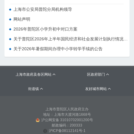
上海市公安局普陀分局机构领导
网站声明
2026年普陀区小学升初中对口方案
关于普陀区2026年上半年国民经济和社会发展计划执行情况的报告 （征求意见稿）
关于2026年暑假期间办理中小学转学手续的公告
上海市政府及各区网站
区政府部门


街道镇
友好城市网站


上海市普陀区人民政府主办
地址：上海市大渡河路1668号
沪公网安备 31010702001200号
邮政编码：200333
沪ICP备08112141号-1