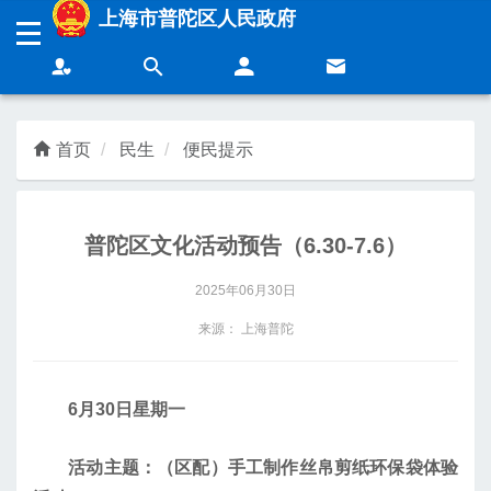
无障碍操作说明
跳转到网站导航区
跳转到主要内容区域
上海市普陀区人民政府
上海城市精神：
海纳百川
追求卓越
开明睿智
大气谦和
首页
民生
便民提示
领导
新闻
普陀区文化活动预告（6.30-7.6）
政务
营商
2025年06月30日
民生
互动
来源： 上海普陀
6月30日星期一
活动主题：（区配）手工制作丝帛剪纸环保袋体验