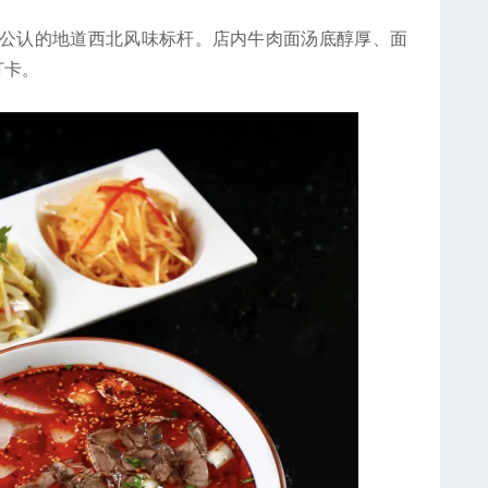
公认的地道西北风味标杆。店内牛肉面汤底醇厚、面
打卡。