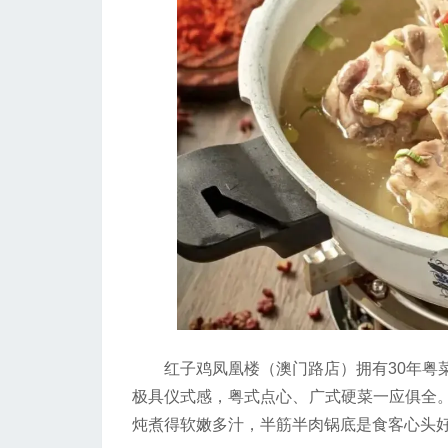
红子鸡凤凰楼（澳门路店）拥有30年粤菜
极具仪式感，粤式点心、广式硬菜一应俱全
炖煮得软嫩多汁，半筋半肉锅底是食客心头