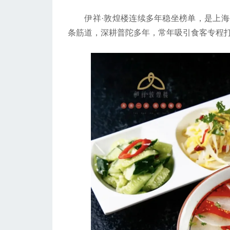
伊祥·敦煌楼连续多年稳坐榜单，是上海
条筋道，深耕普陀多年，常年吸引食客专程