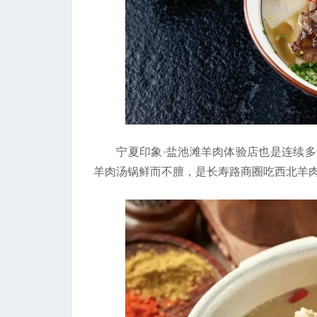
宁夏印象·盐池滩羊肉体验店也是连续多
羊肉汤锅鲜而不膻，是长寿路商圈吃西北羊