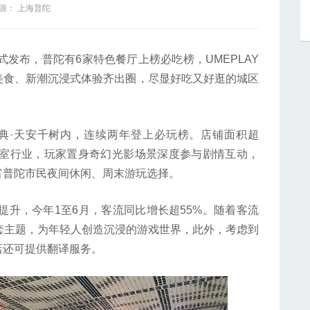
源： 上海普陀
发布，普陀有6家特色餐厅上榜必吃榜，UMEPLAY
美食、新潮沉浸式体验齐出圈，尽显好吃又好逛的城区
典·天安千树内，连续两年登上必玩榜。店铺面积超
密室行业，玩家置身奇幻光影场景深度参与剧情互动，
富普陀市民夜间休闲、周末游玩选择。
升，今年1至6月，客流同比增长超55%。随着客流
套主题，为年轻人创造沉浸的游戏世界，此外，考虑到
店还可提供翻译服务。