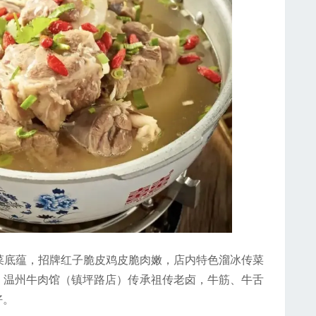
底蕴，招牌红子脆皮鸡皮脆肉嫩，店内特色溜冰传菜
。温州牛肉馆（镇坪路店）传承祖传老卤，牛筋、牛舌
好。