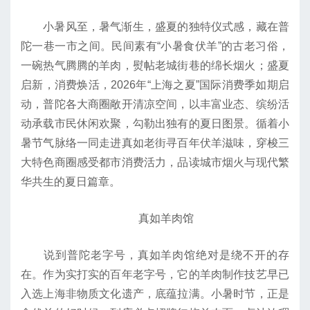
小暑风至，暑气渐生，盛夏的独特仪式感，藏在普
陀一巷一市之间。民间素有“小暑食伏羊”的古老习俗，
一碗热气腾腾的羊肉，熨帖老城街巷的绵长烟火；盛夏
启新，消费焕活，2026年“上海之夏”国际消费季如期启
动，普陀各大商圈敞开清凉空间，以丰富业态、缤纷活
动承载市民休闲欢聚，勾勒出独有的夏日图景。循着小
暑节气脉络一同走进真如老街寻百年伏羊滋味，穿梭三
大特色商圈感受都市消费活力，品读城市烟火与现代繁
华共生的夏日篇章。
真如羊肉馆
说到普陀老字号，真如羊肉馆绝对是绕不开的存
在。作为实打实的百年老字号，它的羊肉制作技艺早已
入选上海非物质文化遗产，底蕴拉满。小暑时节，正是