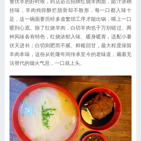
食伏羊的好时候，到店必点招牌红烧羊肉面，卤汁浓稠
挂味，羊肉炖得酥烂脱骨却不散形，每一口都入味十
足，这一碗面要历经多道繁琐工序才能出锅，嗦上一口
暖到心底。除了红烧羊肉，白切羊肉也千万别错过。两
种风味各有特色，红烧浓郁入味、暖身暖胃，适配小暑
伏天进补；白切则肥而不腻、鲜糯回甘，最大程度保留
羊肉本味，这份从乾隆年间传承至今的老味道，藏着无
法替代的烟火气息，一口就上头。