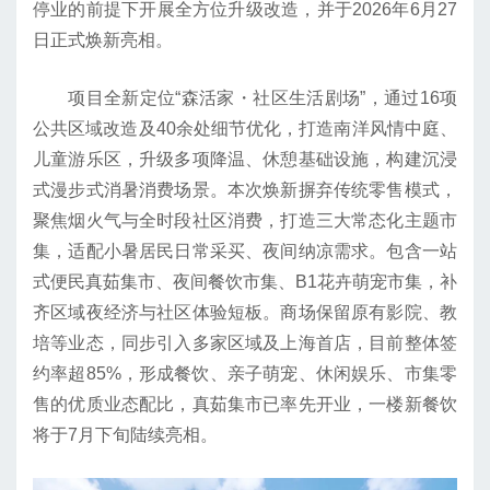
停业的前提下开展全方位升级改造，并于2026年6月27
日正式焕新亮相。
项目全新定位“森活家・社区生活剧场”，通过16项
公共区域改造及40余处细节优化，打造南洋风情中庭、
儿童游乐区，升级多项降温、休憩基础设施，构建沉浸
式漫步式消暑消费场景。本次焕新摒弃传统零售模式，
聚焦烟火气与全时段社区消费，打造三大常态化主题市
集，适配小暑居民日常采买、夜间纳凉需求。包含一站
式便民真茹集市、夜间餐饮市集、B1花卉萌宠市集，补
齐区域夜经济与社区体验短板。商场保留原有影院、教
培等业态，同步引入多家区域及上海首店，目前整体签
约率超85%，形成餐饮、亲子萌宠、休闲娱乐、市集零
售的优质业态配比，真茹集市已率先开业，一楼新餐饮
将于7月下旬陆续亮相。