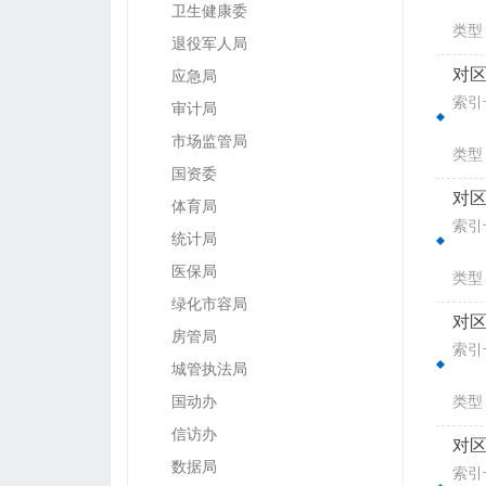
卫生健康委
类型
退役军人局
对区
应急局
索引号
审计局
市场监管局
类型
国资委
对区
体育局
索引号
统计局
医保局
类型
绿化市容局
对区
房管局
索引号
城管执法局
国动办
类型
信访办
对区
数据局
索引号