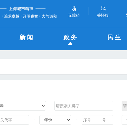
无障碍
关怀版
新闻
政务
民生
-
-
号