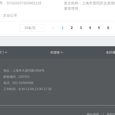
：SY310107202601118
发文机构：上海市普陀区住房保
屋管理局
：主动公开
1
2
3
4
5
6
部门
街道镇
友好


地址：上海市大渡河路1668号
邮政编码：200333
电话：021-52564588
工作时间：8:30-12:00,13:30-17:30
网站声明
帮助