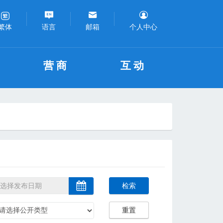
语言
邮箱
个人中心
繁体
营商
互动
检索
重置