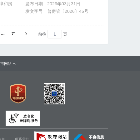
障和房
发布日期：2026年03月31日
发文字号：普房管〔2026〕45号
71
前往
页
城市网站

信息
联系我们