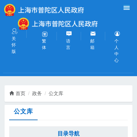
无障碍操作说明
跳转到网站导航区
跳转到主要内容区域
关
语
邮
个
繁
怀
言
箱
人
体
版
中
心
首页
政务
公文库
公文库
目录导航