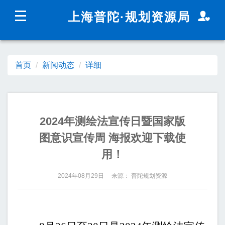
无障碍操作说明
跳转到网站导航区
跳转到主要内容区域
上海普陀
·规划资源局
上海城市精神：
海纳百川
追求卓越
开明睿智
大气
谦和
首页
新闻动态
详细
新闻动态
政务公开
2024年测绘法宣传日暨国家版
图意识宣传周 海报欢迎下载使
用！
2024年08月29日 来源： 普陀规划资源
政民互动