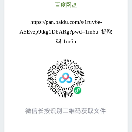
百度网盘
https://pan.baidu.com/s/1ruv6e-
A5Evzp9tkg1DbARg?pwd=1m6u
提取
码
:1m6u