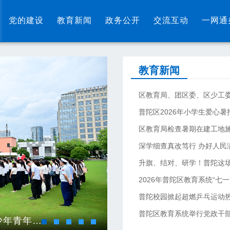
城市精神：
海纳百川
追求卓越
开明睿智
大
党的建设
教育新闻
政务公开
交流互动
一网通
政务公开
教育新闻
新闻
机构信息
政府信息公开
普陀区2026年小学生爱心
双随机一公开
区教育局检查暑期在建工地
教育收费
深学细查真改笃行 办好人民
升旗、结对、研学！普陀这
学校后勤
2026年普陀区教育系统“七
普陀校园掀起超燃乒乓运动
普陀区教育系统举行党政干部
升旗、结对、研学！普陀这场活动见证少年青年接续成长
普陀区教育系统举行党政干