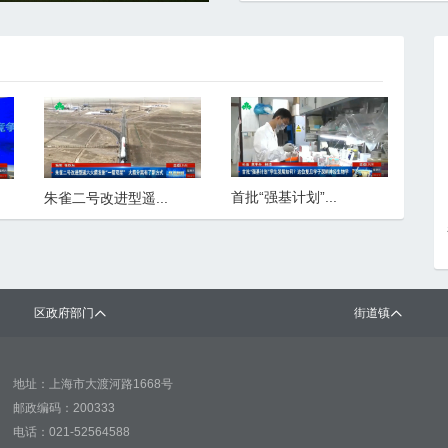
首批“强基计划”...
朱雀二号改进型遥...
区政府部门
街道镇
地址：上海市大渡河路1668号
邮政编码：200333
电话：021-52564588