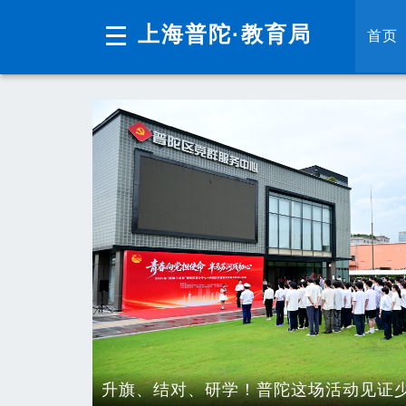
无障碍操作说明
跳转到网站导航区
跳转到主要内容区域
上海普陀
·教育局
上海
首页
教育新闻
区内要闻
视频
交流互动
常见问题解答