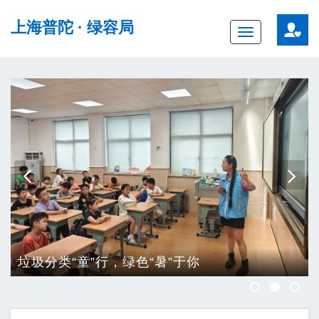
无障碍操作说明
跳转到网站导航区
跳转到主要内容区域
上海普陀
· 绿容局
Toggle
navigation
“暑”于你