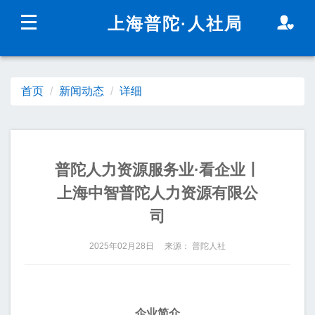
无障碍操作说明
跳转到网站导航区
跳转到主要内容区域
上海普陀
·人社局
上海城市精神：
海纳百川
追求卓越
开明睿智
大气
谦和
首页
新闻动态
详细
新闻动态
政务公开
普陀人力资源服务业·看企业丨
上海中智普陀人力资源有限公
司
2025年02月28日 来源： 普陀人社
政民互动
企业简介