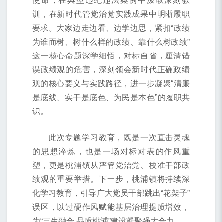
使命，在典型违纪违法案例中汲取深刻教
训，在新时代管党治党实践成果中明晰履职
要求。大家边走边看、边学边思，紧扣“政绩
为谁而树、树什么样的政绩、靠什么树政绩”
这一核心命题深学细悟，对标自省，厘清错
误政绩观的危害，深刻领会新时代正确政绩
观的核心要义与实践路径，进一步凝聚“清廉
是底线、实干是底色、为民是本色”的履职共
识。
此次专题学习教育，既是一次直击灵魂
的思想淬炼，也是一场对标对表的作风重
塑，更是桃浦镇从严管党治党、校准干部政
绩观的重要举措。下一步，桃浦镇将持续深
化学习教育，引导广大党员干部跳出“花架子”
误区，以过硬作风赋能基层治理提质增效，
为“三生融合 品质桃浦”建设凝聚强大合力。