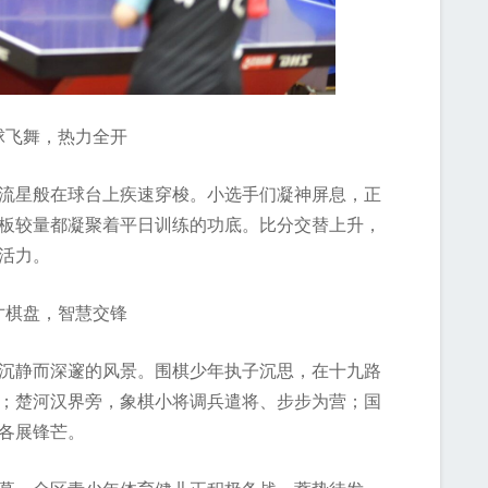
舞，热力全开
星般在球台上疾速穿梭。小选手们凝神屏息，正
板较量都凝聚着平日训练的功底。比分交替上升，
活力。
盘，智慧交锋
静而深邃的风景。围棋少年执子沉思，在十九路
；楚河汉界旁，象棋小将调兵遣将、步步为营；国
各展锋芒。