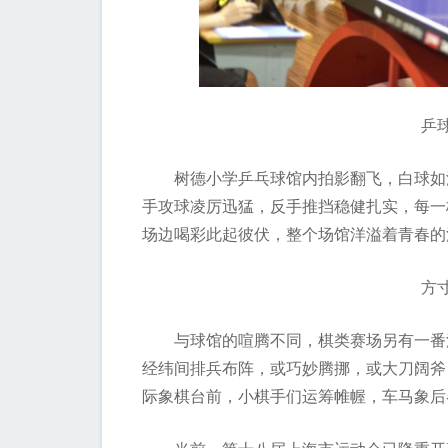
乒球飞
树德小学乒乓球馆内拍影翻飞，白球如流
手攻球凌厉迅猛，反手推挡稳健扎实，每一
场边喝彩此起彼伏，整个场馆洋溢着青春的
方寸棋
与球馆的喧腾不同，棋类赛场另有一番沉
经纬间排兵布阵，或巧妙腾挪，或大刀阔斧
际象棋台前，小棋手们运筹帷幄，车马象后