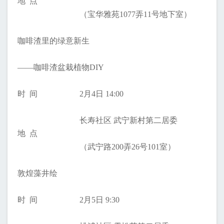
地 点
（宝华雅苑1077弄11号地下室）
咖啡渣里的绿意新生
——咖啡渣盆栽植物DIY
时 间
2月4日 14:00
长寿社区 武宁新村第二居委
地 点
（武宁路200弄26号101室）
敦煌藻井绘
时 间
2月5日 9:30