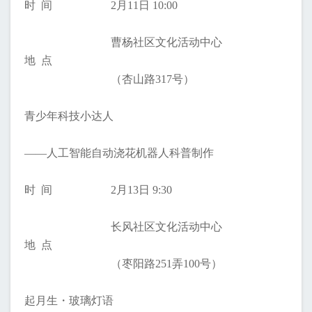
时 间
2月11日 10:00
曹杨社区文化活动中心
地 点
（杏山路317号）
青少年科技小达人
——人工智能自动浇花机器人科普制作
时 间
2月13日 9:30
长风社区文化活动中心
地 点
（枣阳路251弄100号）
起月生・玻璃灯语