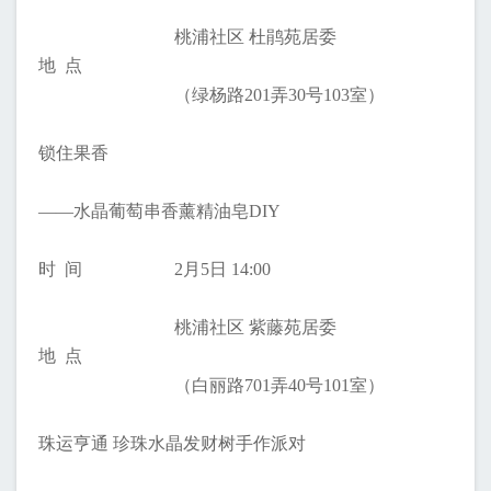
桃浦社区 杜鹃苑居委
地 点
（绿杨路201弄30号103室）
锁住果香
——水晶葡萄串香薰精油皂DIY
时 间
2月5日 14:00
桃浦社区 紫藤苑居委
地 点
（白丽路701弄40号101室）
珠运亨通 珍珠水晶发财树手作派对