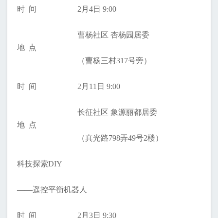
时 间
2月4日 9:00
曹杨社区 杏杨园居委
地 点
（曹杨三村317号旁）
时 间
2月11日 9:00
长征社区 象源丽都居委
地 点
（真光路798弄49号2楼）
科技探索DIY
——遥控平衡机器人
时 间
2月3日 9:30