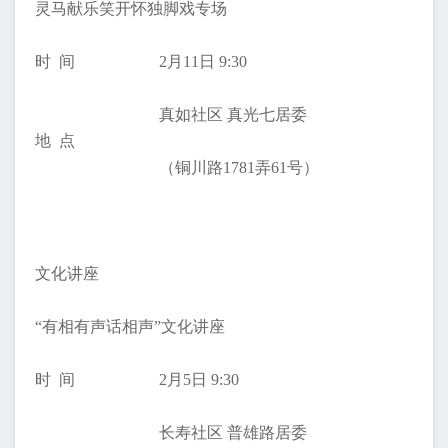
灵马献乐笑开怀独脚戏专场
时 间
2月11日 9:30
真如社区 真光七居委
地 点
（铜川路1781弄61号）
文化讲座
“有相有声话相声”文化讲座
时 间
2月5日 9:30
长寿社区 普雄路居委