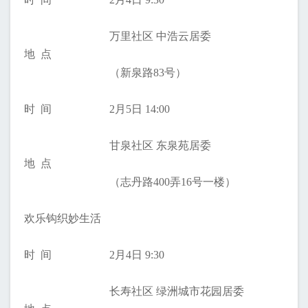
万里社区 中浩云居委
地 点
（新泉路83号）
时 间
2月5日 14:00
甘泉社区 东泉苑居委
地 点
（志丹路400弄16号一楼）
欢乐钩织妙生活
时 间
2月4日 9:30
长寿社区 绿洲城市花园居委