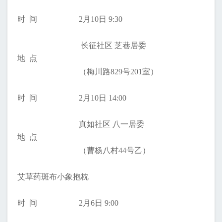
时 间
2月10日 9:30
长征社区 芝巷居委
地 点
（梅川路829号201室）
时 间
2月10日 14:00
真如社区 八一居委
地 点
（曹杨八村44号乙）
艾草药斑布小象抱枕
时 间
2月6日 9:00