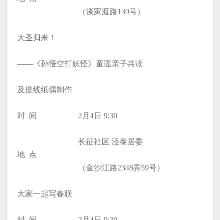
（谈家渡路139号）
大圣归来！
——《孙悟空打妖怪》童谣亲子共读
及提线纸偶制作
时 间
2月4日 9:30
长征社区 泾泰居委
地 点
（金沙江路2348弄59号）
大家一起写春联
时 间
2月4日 9:30