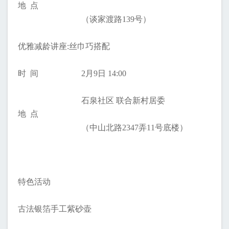
地 点
（谈家渡路139号）
优雅减龄讲座:丝巾巧搭配
时 间
2月9日 14:00
石泉社区 联合新村居委
地 点
（中山北路2347弄11号底楼）
特色活动
古法银箔手工紫砂壶