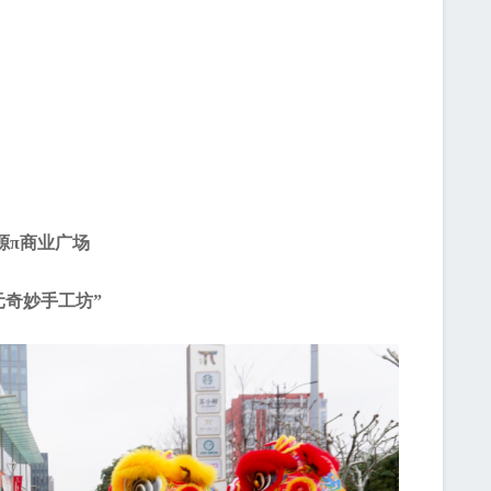
源π商业广场
元奇妙手工坊”