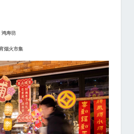
鸿寿坊
宵烟火市集