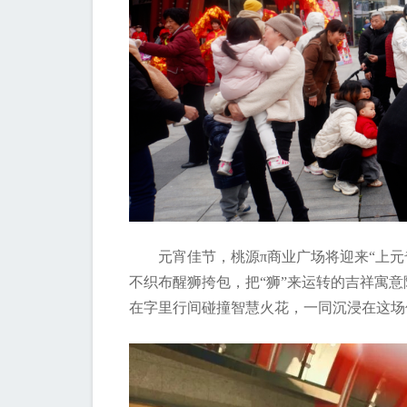
元宵佳节，桃源π商业广场将迎来“上
不织布醒狮挎包，把“狮”来运转的吉祥寓
在字里行间碰撞智慧火花，一同沉浸在这