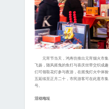
元宵节当天，鸿寿坊推出元宵烟火市集
飞扬，随风摇曳的鱼灯与喜庆丝带交织成趣
们可领取花灯参与夜游，在摇曳灯火中体验
五延续至正月二十，市民游客可在此逛市集
号。
活动地址