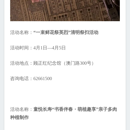
活动名称：
“一束鲜花祭英烈”清明祭扫活动
活动时间：4月1日—4月5日
活动地点：顾正红纪念馆（澳门路300号）
咨询电话：62661500
活动名称：
童悦长寿“书香伴春・萌植趣享”亲子多肉
种植制作