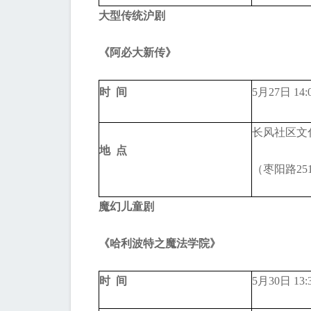
大型传统沪剧
《阿必大新传》
时 间
5月27日 14:
长风社区文
地 点
（枣阳路25
魔幻儿童剧
《哈利波特之魔法学院》
时 间
5月30日 13: