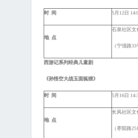
时 间
5月12日 14:
石泉社区文
地 点
（宁强路33
西游记系列经典儿童
剧
《孙悟空大战玉面狐狸》
时 间
5月16日 14:
长风社区文
地 点
（枣阳路25