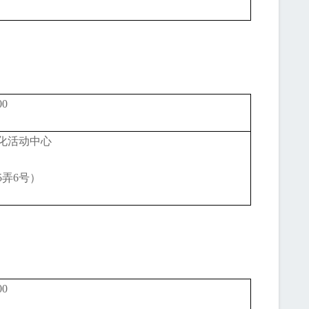
00
化活动中心
5弄6号）
00