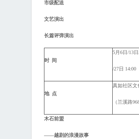
市级配送
文艺演出
长篇评弹演出
5月6日/13日
时 间
/27日 14:00
真如社区文
地 点
（兰溪路96
木石前盟
——越剧的浪漫故事