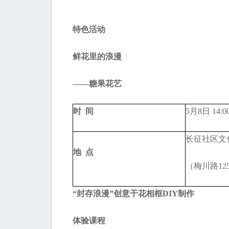
特色活动
鲜花里的浪漫
——糖果花艺
时 间
5月8日 14:0
长征社区文
地 点
（梅川路12
“封存浪漫”创意干花相框DIY制作
体验课程