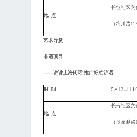
长征社区文
地 点
（梅川路12
艺术导赏
非遗项目
——讲讲上海闲话 推广标准沪语
时 间
5月12日 14:
长寿社区文
地 点
（谈家渡路1