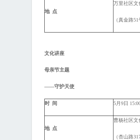
万里社区文
地 点
（真金路51
文化讲座
母亲节主题
——守护天使
时 间
5月9日 15:0
曹杨社区文
地 点
（杏山路31