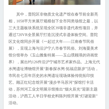
其中，普陀区非物质文化遗产馆在春节前全新亮
相，1058平方米展厅规模创下全市同类场馆之最，以
三大主题板块系统呈现全区39项非遗代表性项目，并
通过720VR全景展厅打造沉浸式非遗体验空间。普陀
区文化馆同步开展《一起过大年——江南春节民俗
展》，呈现上海与沿沪宁八市春节民俗。刘海粟美术
馆分馆举办《玉山雅集特展——玉山璞顾瑛的诗画世
界》，展出约126件沿沪宁城市艺术家作品。上海元代
水闸遗址博物馆开展“新春探水闸·拓福启新岁”活动，
市民在七百年历史的水闸遗址现场体验传统拓印技
艺。顾正红纪念馆开展“漫步半马苏河”探馆打卡活
动，苏州河工业文明展示馆推出“烟火辰光”迎新主题
活动，沪西工人半日学校史料陈列馆开展“灯谜迎新”
活动。