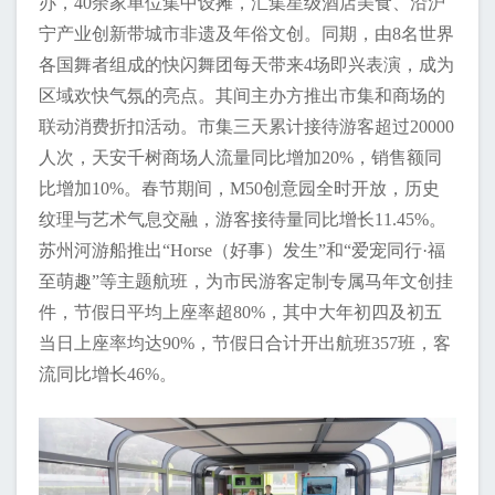
办，40余家单位集中设摊，汇集星级酒店美食、沿沪
宁产业创新带城市非遗及年俗文创。同期，由8名世界
各国舞者组成的快闪舞团每天带来4场即兴表演，成为
区域欢快气氛的亮点。其间主办方推出市集和商场的
联动消费折扣活动。市集三天累计接待游客超过20000
人次，天安千树商场人流量同比增加20%，销售额同
比增加10%。春节期间，M50创意园全时开放，历史
纹理与艺术气息交融，游客接待量同比增长11.45%。
苏州河游船推出“Horse（好事）发生”和“爱宠同行·福
至萌趣”等主题航班，为市民游客定制专属马年文创挂
件，节假日平均上座率超80%，其中大年初四及初五
当日上座率均达90%，节假日合计开出航班357班，客
流同比增长46%。