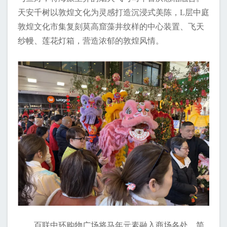
天安千树以敦煌文化为灵感打造沉浸式美陈，L层中庭
敦煌文化市集复刻莫高窟藻井纹样的中心装置、飞天
纱幔、莲花灯箱，营造浓郁的敦煌风情。
百联中环购物广场将马年元素融入商场各处，简