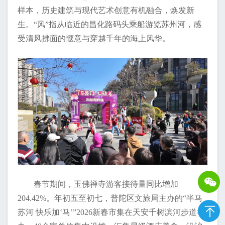
样本，历史建筑与现代艺术创意有机融合，焕发新
生。“风”指从临近的昌化路码头乘船游览苏州河，感
受清风拂面的惬意与穿越千年的海上风华。
春节期间，玉佛禅寺游客接待量同比增加
204.42%。年初五至初七，普陀区文旅局主办的“半马
苏河 快乐加‘马’”2026新春市集在天安千树滨河步道举