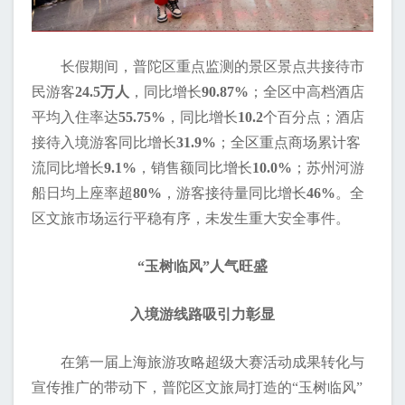
长假期间，普陀区重点监测的景区景点共接待市
民游客
24.5万人
，同比增长
90.87%
；全区中高档酒店
平均入住率达
55.75%
，同比增长
10.2
个百分点；酒店
接待入境游客同比增长
31.9%
；全区重点商场累计客
流同比增长
9.1%
，销售额同比增长
10.0%
；苏州河游
船日均上座率超
80%
，游客接待量同比增长
46%
。全
区文旅市场运行平稳有序，未发生重大安全事件。
“玉树临风”人气旺盛
入境游线路吸引力彰显
在第一届上海旅游攻略超级大赛活动成果转化与
宣传推广的带动下，普陀区文旅局打造的“玉树临风”