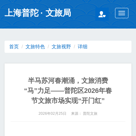
无障碍操作说明
跳转到网站导航区
跳转到主要内容区域
上海普陀
· 文旅局
Toggle
navigat
首页
文旅特色
文旅视野
详细
半马苏河春潮涌，文旅消费
“马”力足——普陀区2026年春
节文旅市场实现“开门红”
2026年02月25日 来源： 普陀文旅