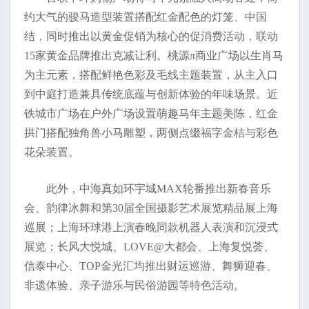
约大气的骏马造型装置搭配红金配色的灯笼、中国
结，同时推出以黄金促销为核心的促消费活动，联动
15家黄金品牌推出克减让利。桃源π商业广场以生肖马
为主元素，搭配鲜艳色彩及毛线主题装置，从主入口
到中庭打造兼具传统底蕴与创新体验的年味场景。近
铁城市广场在户外广场设置萌趣马年主题美陈，红金
拱门搭配独角兽小马雕塑，两侧点缀福字金桔与彩色
花朵装置。
此外，中海真如环宇城MAX轮番推出新春音乐
会、韵律冰舞和第30届全国摄影艺术展览精品展上海
巡展；上海环球港上演春晚同款机器人表演和沉浸式
展览；长风大悦城、LOVE@大都会、上海复悦荟、
信泰中心、TOP金光汇均推出财运巡游、舞狮迎春、
非遗体验、亲子游乐与民俗游园等特色活动。