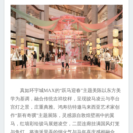
真如环宇城MAX的“跃马迎春”主题美陈以东方美
学为基调，融合传统吉祥纹样，呈现骏马凌云与亭台
宫灯之景，庄重典雅。鸿寿坊特邀马来西亚艺术家创
作“新有奇骥”主题展陈，灵感源自敦煌壁画中的翼
马，红墙彩绘骏马展翅凌空，二层连廊挂满国风灯笼
与鱼灯，将海派里弄的烟火气与马年喜庆感相融合。