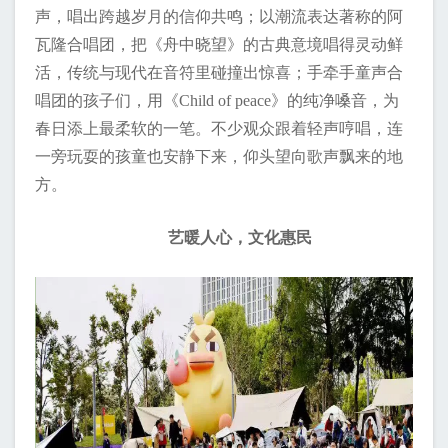
声，唱出跨越岁月的信仰共鸣；以潮流表达著称的阿
瓦隆合唱团，把《舟中晓望》的古典意境唱得灵动鲜
活，传统与现代在音符里碰撞出惊喜；手牵手童声合
唱团的孩子们，用《Child of peace》的纯净嗓音，为
春日添上最柔软的一笔。不少观众跟着轻声哼唱，连
一旁玩耍的孩童也安静下来，仰头望向歌声飘来的地
方。
艺暖人心，文化惠民