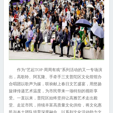
作为“艺起TOP·周周有戏”系列活动的又一专场演
出，高歌聆、阿瓦隆、手牵手三支普陀区文化馆馆办
合唱团以歌声为媒，联袂献上春日文艺盛宴，用悠扬
旋律传递艺术温度，为市民带来一场特别的视听享
受。一直以来，普陀区始终坚持让高雅艺术走出殿
堂、走近市民，持续丰富高质量文化供给，将文化惠
民与本土团队培育深度融合，以系列文化活动助力文