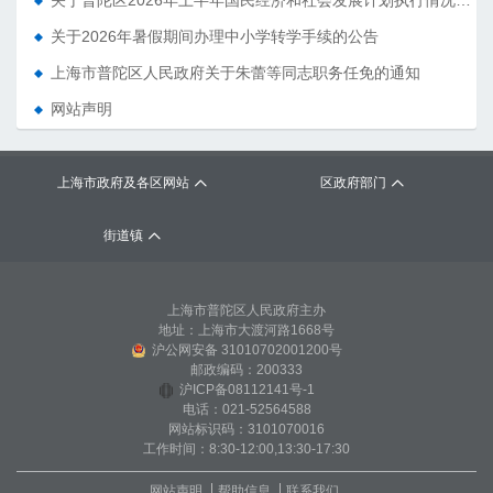
关于普陀区2026年上半年国民经济和社会发展计划执行情况的报告 （征求意见稿）
关于2026年暑假期间办理中小学转学手续的公告
上海市普陀区人民政府关于朱蕾等同志职务任免的通知
网站声明
上海市政府及各区网站
区政府部门
街道镇
上海市普陀区人民政府主办
地址：上海市大渡河路1668号
沪公网安备 31010702001200号
邮政编码：200333
沪ICP备08112141号-1
电话：021-52564588
网站标识码：3101070016
工作时间：8:30-12:00,13:30-17:30
网站声明
帮助信息
联系我们