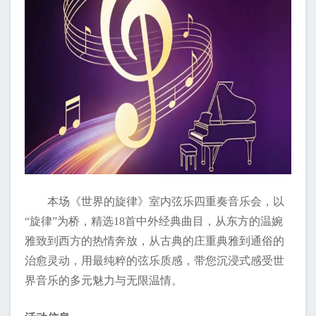
本场《世界的旋律》室内弦乐四重奏音乐会，以
“旋律”为桥，精选18首中外经典曲目，从东方的温婉
雅致到西方的热情奔放，从古典的庄重典雅到通俗的
治愈灵动，用最纯粹的弦乐质感，带您沉浸式感受世
界音乐的多元魅力与无限温情。