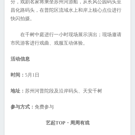
分，戏剧名家将乘坐苏州河游船，从长风公园码头至
昌化路码头，在普陀区流域水上和岸上核心点位进行
快闪拍摄。
在千树中庭进行一小时现场展示演出；现场邀请
市民游客进行戏曲、戏服互动体验。
活动信息
时间：
5月1日
地址：
苏州河普陀段及沿岸码头、天安千树
参与方式：
免费参与
艺起TOP・周周有戏