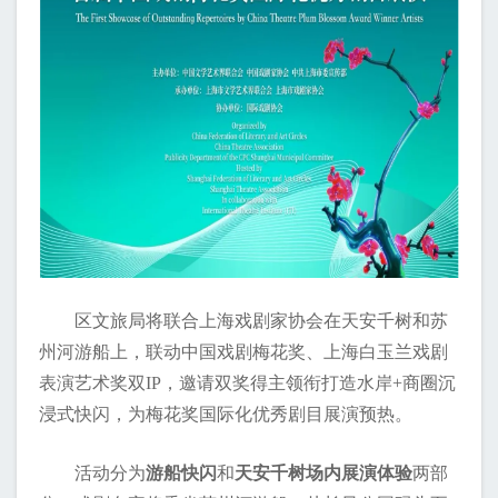
区文旅局将联合上海戏剧家协会在天安千树和苏
州河游船上，联动中国戏剧梅花奖、上海白玉兰戏剧
表演艺术奖双IP，邀请双奖得主领衔打造水岸+商圈沉
浸式快闪，为梅花奖国际化优秀剧目展演预热。
活动分为
游船快闪
和
天安千树场内展演体验
两部