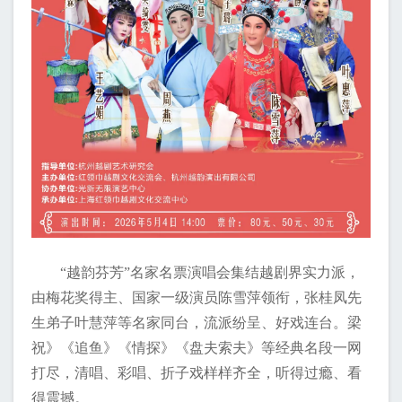
“越韵芬芳”名家名票演唱会集结越剧界实力派，
由梅花奖得主、国家一级演员陈雪萍领衔，张桂凤先
生弟子叶慧萍等名家同台，流派纷呈、好戏连台。梁
祝》《追鱼》《情探》《盘夫索夫》等经典名段一网
打尽，清唱、彩唱、折子戏样样齐全，听得过瘾、看
得震撼。