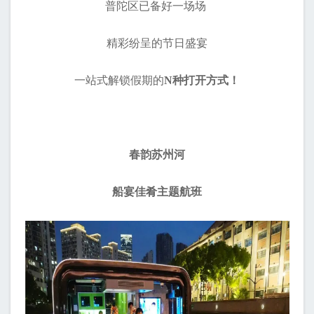
普陀区已备好一场场
精彩纷呈的节日盛宴
一站式解锁假期的
N种打开方式！
春韵苏州河
船宴佳肴主题航班