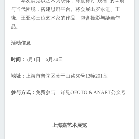
本次展览以艺术为载体，深度探讨“观看”的本质
与当代困境，搭建思辨平台。将会展出罗永进、王
骁、王亚彬三位艺术家的作品。包含摄影与绘画作
品。
活动信息
时间：
5月1日—6月24日
地址：
上海市普陀区莫干山路50号13幢201室
参与方式：
免费参与，详见OFOTO & ANART公众号
上海嘉艺术展览