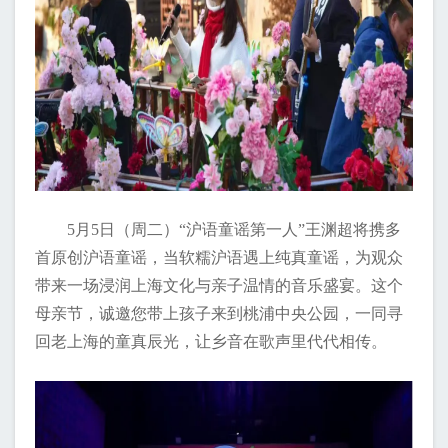
5月5日（周二）“沪语童谣第一人”王渊超将携多
首原创沪语童谣，当软糯沪语遇上纯真童谣，为观众
带来一场浸润上海文化与亲子温情的音乐盛宴。这个
母亲节，诚邀您带上孩子来到桃浦中央公园，一同寻
回老上海的童真辰光，让乡音在歌声里代代相传。