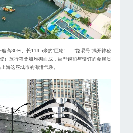
0米、长114.5米的“巨轮”——“路易号”揭开神秘
威登）旅行箱叠加堆砌而成，巨型锁扣与铆钉的金属质
出上海这座城市的海港气质。