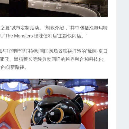
夏’城市定制活动。”刘敏介绍，“其中包括泡泡玛特
The Monsters 怪味便利店’主题快闪店。”
哔哩哔哩国创动画国风场景联袂打造的“豫园·夏日
、哪吒、黑猫警长等经典动画IP的跨界融合和科技化、
合的创新路径。