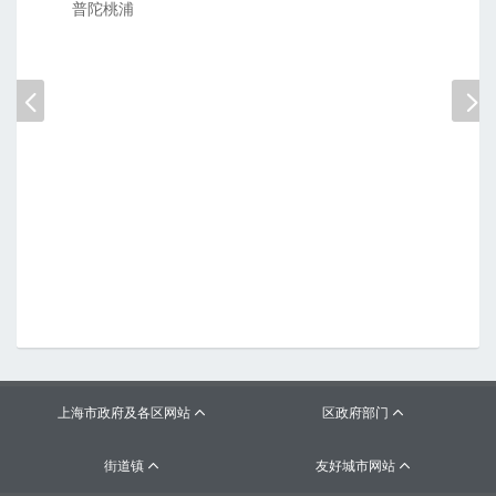
普陀桃浦
实美
上海市政府及各区网站
区政府部门


街道镇
友好城市网站

