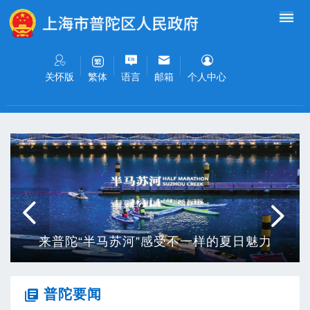
无障碍操作说明
跳转到网站导航区
跳转到主要内容区域
关怀版
语言
邮箱
个人中心
繁体
业 托得住 管得好 玩出彩
来普陀“半马苏河”感受不一样的夏日魅力
普陀要闻