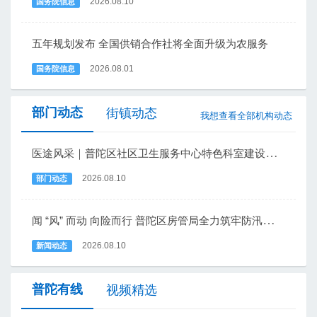
2026.08.10
国务院信息
五年规划发布 全国供销合作社将全面升级为农服务
2026.08.01
国务院信息
部门动态
街镇动态
我想查看全部机构动态
医途风采｜普陀区社区卫生服务中心特色科室建设专题讨论会顺利召开
普陀商务
普陀教育
普陀科技
普陀民政
部门
普陀司法
普陀人社
普陀规划资源
2026.08.10
部门动态
普陀生态环境
普陀文旅
普陀绿容
闻 “风” 而动 向险而行 普陀区房管局全力筑牢防汛防台坚固防线
普陀卫生健康
普陀市场监管
普陀国资
长寿路街道
曹杨新村街道
长风新村街道
街道
2026.08.10
新闻动态
普陀体育
普陀房管
普陀法援
普陀公安
宜川路街道
甘泉路街道
石泉路街道
普陀有线
真如镇街道
万里街道
长征镇
桃浦镇
视频精选