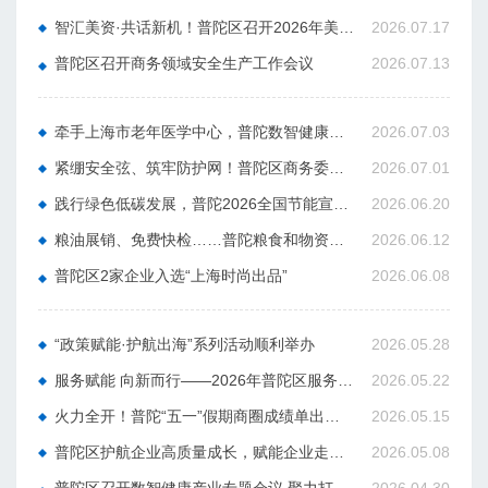
智汇美资·共话新机！普陀区召开2026年美资企业政企圆桌会
2026.07.17
普陀区召开商务领域安全生产工作会议
2026.07.13
牵手上海市老年医学中心，普陀数智健康产业再扩容
2026.07.03
紧绷安全弦、筑牢防护网！普陀区商务委部署二季度商务领域安全生产重点工作
2026.07.01
践行绿色低碳发展，普陀2026全国节能宣传周系列活动启动
2026.06.20
粮油展销、免费快检……普陀粮食和物资储备科技活动周热闹开摊
2026.06.12
普陀区2家企业入选“上海时尚出品”
2026.06.08
“政策赋能·护航出海”系列活动顺利举办
2026.05.28
服务赋能 向新而行——2026年普陀区服务企业出海专题培训成功举办
2026.05.22
火力全开！普陀“五一”假期商圈成绩单出炉，客流销售额双双增长
2026.05.15
普陀区护航企业高质量成长，赋能企业走向专精特新
2026.05.08