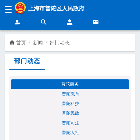
无障碍操作说明
跳转到网站导航区
跳转到主要内容区域
上海市普陀区人民政府
上海城市精神：
海纳百川
追求卓越
开明睿智
大气谦和
首页
新闻
部门动态
部门动态
领导
新闻
政务
营商
普陀商务
普陀教育
普陀科技
民生
互动
普陀民政
普陀司法
普陀人社