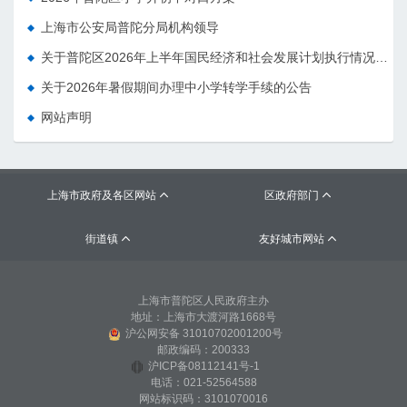
上海市公安局普陀分局机构领导
关于普陀区2026年上半年国民经济和社会发展计划执行情况的报告 （征求意见稿）
关于2026年暑假期间办理中小学转学手续的公告
网站声明
上海市政府及各区网站
区政府部门


街道镇
友好城市网站


上海市普陀区人民政府主办
地址：上海市大渡河路1668号
沪公网安备 31010702001200号
邮政编码：200333
沪ICP备08112141号-1
电话：021-52564588
网站标识码：3101070016