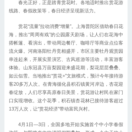
春光正好，正是踏青赏花时。各地适时推出赏花游
线路、春假政策等，春日经济呈现新活力。
赏花“流量”拉动消费“增量”。上海普陀区借助春日花
海，推出“周周有戏”的公园露天剧场，让人们在花海中
搭帐篷、看演出，带动周边餐厅、咖啡厅等商业点位客
流火爆。河南洛阳牡丹竞相盛开，市区主要牡丹观赏园
串连起来，开展实景演艺、古风巡游等活动，丰富游客
体验。山东冠县万亩梨园迎来盛花期，梨花层层叠叠、
如云似雪。当地推出“赏花+”文旅模式，预计今年接待游
客20多万人次。在青海循化县积石镇黄河岸边，杏花迎
春绽放，人们尽享高原春日美景，赏花游让村民在家门
口实现增收。这个花季，积石镇杏花林已接待游客超过
13万人次，让“赏花经济”带动富民兴村。
4月1日—3日，全国多地开始实施首个中小学春假