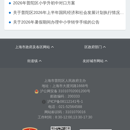
2026年普陀区小学升初中对口方案
关于普陀区2026年上半年国民经济和社会发展计划执行情况的报告 （征求意见稿）
关于2026年暑假期间办理中小学转学手续的公告
上海市政府及各区网站
区政府部门


街道镇
友好城市网站


上海市普陀区人民政府主办
地址：上海市大渡河路1668号
沪公网安备 31010702001200号
邮政编码：200333
沪ICP备08112141号-1
电话：021-52564588
网站标识码：3101070016
工作时间：8:30-12:00,13:30-17:30