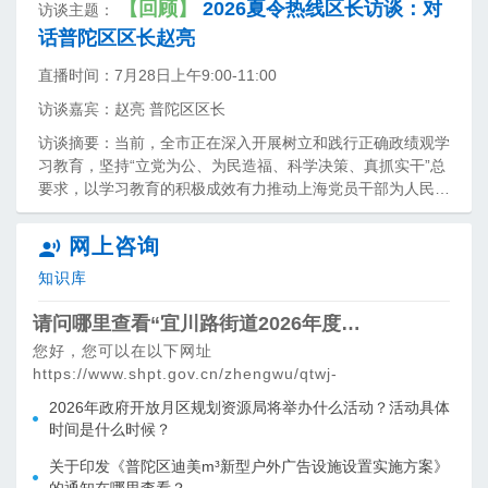
【回顾】
2026夏令热线区长访谈：对
访谈主题：
话普陀区区长赵亮
直播时间：
7月28日上午9:00-11:00
访谈嘉宾：
赵亮 普陀区区长
访谈摘要：
当前，全市正在深入开展树立和践行正确政绩观学
习教育，坚持“立党为公、为民造福、科学决策、真抓实干”总
要求，以学习教育的积极成效有力推动上海党员干部为人民出
政绩、以实干出政绩。《2026夏令热线・区长访谈》聚焦民
生痛点，区长在线办公，让“夏日”投诉有回响、难题有解法、
网上咨询
民生有温度！ 7月28日上午9点，普陀区委副书记、区长赵亮
知识库
将走进上海人民广播电台直播间，通过接听热线电话、回应网
民留言等方式，倾听群众呼声，帮助百姓解决生活中的急难愁
请问哪里查看“宜川路街道2026年度普法责任清单”的内容？
盼。
您好，您可以在以下网址
https://www.shpt.gov.cn/zhengwu/qtwj-
ycljdzhzw/2026/129/203567.html，查看“宜川路街道
2026年政府开放月区规划资源局将举办什么活动？活动具体
2026年度普法责任清单”的内容。
时间是什么时候？
关于印发《普陀区迪美m³新型户外广告设施设置实施方案》