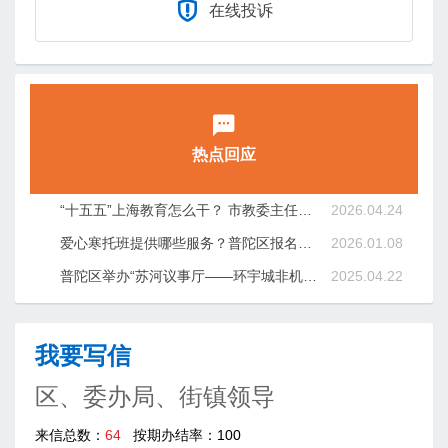
在线投诉
热点回应
“十五五”上海教育怎么干？ 市教委主任回应民生关切
2026.04.24
爱心寒托班提供哪些服务？普陀区报名时间是什么时候？来看解答！
2026.01.08
普陀区举办“苏河议事厅——环宇城非机动车停放问题”市民“金点子”大讨论活动
2025.04.22
我要写信
区、委办局、街镇领导
来信总数：
64
按期办结率：100