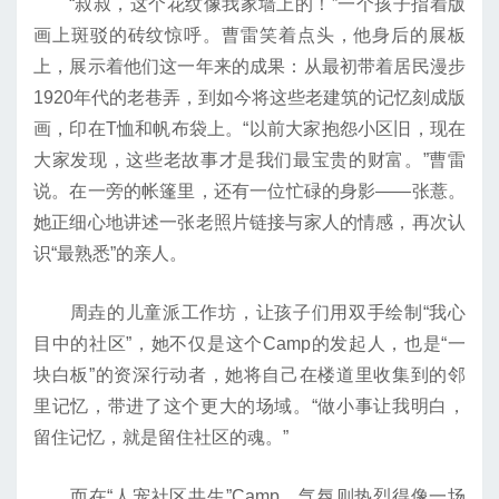
“叔叔，这个花纹像我家墙上的！”一个孩子指着版
画上斑驳的砖纹惊呼。曹雷笑着点头，他身后的展板
上，展示着他们这一年来的成果：从最初带着居民漫步
1920年代的老巷弄，到如今将这些老建筑的记忆刻成版
画，印在T恤和帆布袋上。“以前大家抱怨小区旧，现在
大家发现，这些老故事才是我们最宝贵的财富。”曹雷
说。在一旁的帐篷里，还有一位忙碌的身影——张薏。
她正细心地讲述一张老照片链接与家人的情感，再次认
识“最熟悉”的亲人。
周垚的儿童派工作坊，让孩子们用双手绘制“我心
目中的社区”，她不仅是这个Camp的发起人，也是“一
块白板”的资深行动者，她将自己在楼道里收集到的邻
里记忆，带进了这个更大的场域。“做小事让我明白，
留住记忆，就是留住社区的魂。”
而在“人宠社区共生”Camp，气氛则热烈得像一场