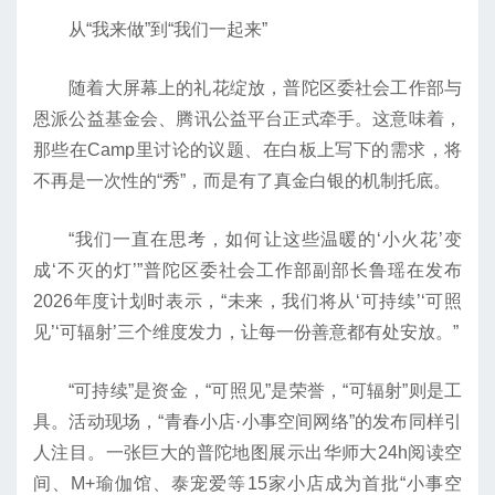
从“我来做”到“我们一起来”
随着大屏幕上的礼花绽放，普陀区委社会工作部与
恩派公益基金会、腾讯公益平台正式牵手。这意味着，
那些在Camp里讨论的议题、在白板上写下的需求，将
不再是一次性的“秀”，而是有了真金白银的机制托底。
“我们一直在思考，如何让这些温暖的‘小火花’变
成‘不灭的灯’”普陀区委社会工作部副部长鲁瑶在发布
2026年度计划时表示，“未来，我们将从‘可持续’‘可照
见’‘可辐射’三个维度发力，让每一份善意都有处安放。”
“可持续”是资金，“可照见”是荣誉，“可辐射”则是工
具。活动现场，“青春小店·小事空间网络”的发布同样引
人注目。一张巨大的普陀地图展示出华师大24h阅读空
间、M+瑜伽馆、泰宠爱等15家小店成为首批“小事空