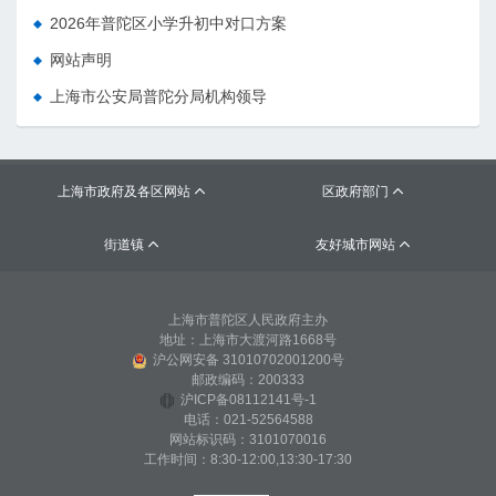
2026年普陀区小学升初中对口方案
网站声明
上海市公安局普陀分局机构领导
上海市政府及各区网站
区政府部门


街道镇
友好城市网站


上海市普陀区人民政府主办
地址：上海市大渡河路1668号
沪公网安备 31010702001200号
邮政编码：200333
沪ICP备08112141号-1
电话：021-52564588
网站标识码：3101070016
工作时间：8:30-12:00,13:30-17:30