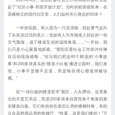
起了“社区小事·邻里开放计划”。当时的初衷很简单：在
高楼林立的现代社区里，人们如何关心身边的50米？
一年的实践，有人因为一只流浪猫，鼓起勇气走向
了从未说过话的老人；也如有人为失独老人挂起的一份
天气预报，成了楼道互动的温情角落……“一开始，我
们只是小心翼翼地探索。”普陀区委社会工作部许玲琳
在活动现场感慨，“但当我们把这40个精选的‘小事故
事’和200多块真实的‘楼道小白板’搬进公园时，我们发
现，小事不是微不足道，而是每份用心都值得被珍
视。”
在“一块白板的楼道哲学”展区，人头攒动。这里展
出的不是艺术品，而是200多块来自普陀各个角落的真
实楼道白板。它们有的挂在老旧公房的楼梯转角，有的
立在高档商品房的电梯厅。“快看，这是我们楼的！”万