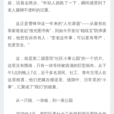
袋，试着走两步。”年轻人踉跄了一下，瞬间感受到了
老人腿脚不便时的沉重。
这正是曹锋华这一年来的“人生课题”——从最初在
章家巷发起“借光图书角”，到如今开发出“稳练宝”防摔课
程，他想告诉所有人：“变老这件事，可以更有尊严，
也更安全。”
这，就是第二届普陀“社区小事公园”的一个切片。
这里没有围墙，只有一块等待被填满的巨型画布。从下
午1点到晚上7点，近千多名居民、社工、青年主理人在
这里相遇，他们把藏在楼道里、缝隙中、日常里的“小
事”，汇聚成了“我们”的能量。
从一只猫、一块板，到一座公园
2025年4月，普陀区委社会工作部和团区委联合发