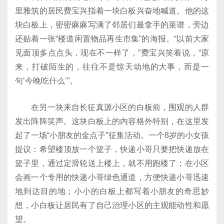
里雅筑的居民费宝兴指着一块白板兴奋地喊道。他的这
块白板上，密密麻麻写满了邻居们最拿手的菜谱，旁边
还贴着一张“楼道闲置物品再生市集”的海报。“以前大家
见面顶多点点头，现在不一样了，”费宝兴笑着说，“原
来，打破陌生的，往往不是惊天动地的大事，而是一
句‘今晚吃什么’”。
在另一块来自长征真源小区的白板前，围观的人群
发出阵阵笑声。这块白板上的内容格外特别，在这里发
起了一场“小朋友的金点子”征集活动。一个8岁的小女孩
提议：希望楼顶放一个篮子，快递小哥只要把快递放在
篮子里，通过定滑轮送上楼上，就不用跑楼了；在小区
会画一个专用的快递小哥绿色通道，方便快递小哥迅速
地到达目的地；小小的白板上都写着小朋友的奇思妙
想，小白板让居民有了自己治理小区的主观能动性和愿
望。