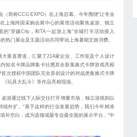
（简称CCG EXPO）在上海启幕。今年围绕“让专业
日在上海跨国采购会展中心的展馆活动聚焦桌游、独立
“穿越City，和TA一起游上海”全城打卡活动接入
举办的热门展会及主题活动共同带动上海暑期文旅消费。
垂直赛道，汇聚了214家企业、工作室及个人设计
国内知名卡牌品牌集卡社携其全新集换式卡牌游戏亮相
P首次授权中国团队完全原创设计的对战类集换式卡牌
石》《玩具大乱斗》等作品亮相现场。
桌游通过线下人际交往打开增量市场，独立游戏则以
持续外扩。“基于这样的行业发展趋势，我们今年精准
PO能填补空白，成为该领域最专业最全面的展示平台。”中