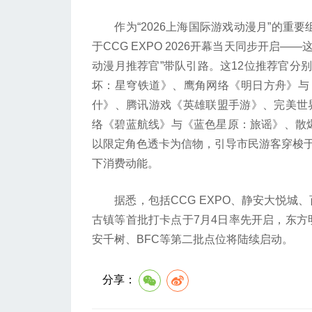
作为“2026上海国际游戏动漫月”的重要组
于CCG EXPO 2026开幕当天同步开启—
动漫月推荐官”带队引路。这12位推荐官分
坏：星穹铁道》、鹰角网络《明日方舟》与
什》、腾讯游戏《英雄联盟手游》、完美世界
络《碧蓝航线》与《蓝色星原：旅谣》、散
以限定角色透卡为信物，引导市民游客穿梭于
下消费动能。
据悉，包括CCG EXPO、静安大悦城、
古镇等首批打卡点于7月4日率先开启，东方明
安千树、BFC等第二批点位将陆续启动。
分享：