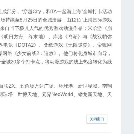
成部分，“穿越City，和TA一起游上海”全城打卡活动
—这场持续至8月25日的全城漫游，由12位“上海国际游戏
别来自当下极具人气的优秀游戏动漫作品：米哈游《崩
《明日方舟：终末地》、库洛《鸣潮》与《战双帕弥
电竞《DOTA2》、叠纸游戏《无限暖暖》、蛮啾网
爆网络《少女前线2：追放》。他们将化身城市向导，
全城20多个打卡点，将动漫游戏的线上热度转化为线
百联ZX、五角场万达广场、环球港、新世界城、南翔
珠塔、世博天地、元界NeoWorld、蟠龙新天地、天
关闭窗口