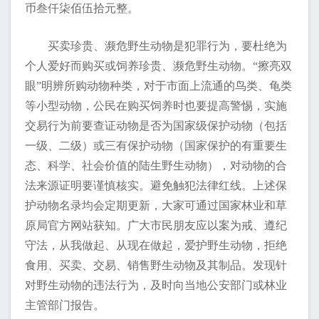
币叁仟柒佰伍拾元整。
买卖珍贵、濒危野生动物是犯罪行为，要杜绝为
个人爱好而购买或饲养珍贵、濒危野生动物。“擦亮双
眼”明辨所购动物种类，对于市面上流通的鸟类、龟类
等小型动物，公民在购买饲养时也要提高警惕，实施
交易行为前要查证动物是否为国家级保护动物（包括
一级、二级）或三有保护动物（国家保护的有重要生
态、科学、社会价值的陆生野生动物），对动物的合
法来源证明要谨慎核实。避免触犯法律红线。上述保
护动物名录均会定期更新，大家可通过国家林业和草
原局官方网站获知。广大市民朋友应以案为戒、遵纪
守法，从我做起、从现在做起，爱护野生动物，拒绝
食用、买卖、交易、销售野生动物及其制品。发现针
对野生动物的违法行为，及时向当地公安部门或林业
主管部门报告。