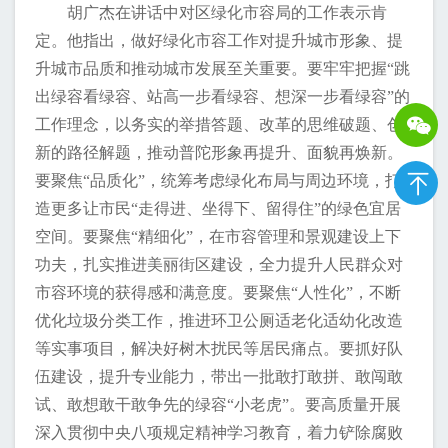
胡广杰在讲话中对区绿化市容局的工作表示肯
定。他指出，做好绿化市容工作对提升城市形象、提
升城市品质和推动城市发展至关重要。要牢牢把握“跳
出绿容看绿容、站高一步看绿容、想深一步看绿容”的
工作理念，以务实的举措答题、改革的思维破题、创
新的路径解题，推动普陀形象再提升、面貌再焕新。
要聚焦“品质化”，统筹考虑绿化布局与周边环境，打
造更多让市民“走得进、坐得下、留得住”的绿色宜居
空间。要聚焦“精细化”，在市容管理和景观建设上下
功夫，扎实推进美丽街区建设，全力提升人民群众对
市容环境的获得感和满意度。要聚焦“人性化”，不断
优化垃圾分类工作，推进环卫公厕适老化适幼化改造
等实事项目，解决好树木扰民等居民痛点。要抓好队
伍建设，提升专业能力，带出一批敢打敢拼、敢闯敢
试、敢想敢干敢争先的绿容“小老虎”。要高质量开展
深入贯彻中央八项规定精神学习教育，着力铲除腐败