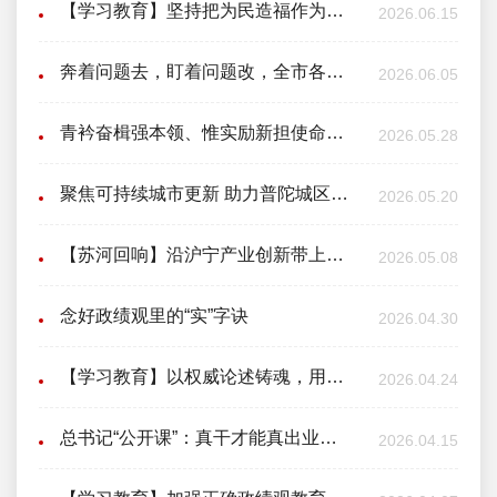
【学习教育】坚持把为民造福作为最大政绩
2026.06.15
奔着问题去，盯着问题改，全市各级党组织持续推动学习教育走深走实、见行见效
2026.06.05
青衿奋楫强本领、惟实励新担使命！区委书记与中青班学员面对面交流座谈
2026.05.28
聚焦可持续城市更新 助力普陀城区提质！普陀区举办“双周创新讲座”第二十三讲
2026.05.20
【苏河回响】沿沪宁产业创新带上为何要建一个人才研究院？
2026.05.08
念好政绩观里的“实”字诀
2026.04.30
【学习教育】以权威论述铸魂，用正确政绩观领航
2026.04.24
总书记“公开课”：真干才能真出业绩、出真业绩
2026.04.15