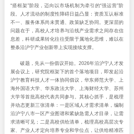
“搭框架”阶段，迈向以市场机制为牵引的“强运营”阶
段。人才流动的制度性障碍日益凸显：资质互认标准
不一、服务体系尚未贯通、政策缺乏协同。更深层的
问题在于，高校人才培养与沿线产业需求之间存在信
息差，科研成果转化往往受限于属地化思维，难以在
整条沿沪宁产业创新带上实现接续支撑。
破题，先从一份倡议开始。2026年沿沪宁人才发
展会议上，研究院框架下的首个落地项目，即发起沿
沪宁教育科技人才一体协同倡议，华东师范大学、上
海外国语大学、华东政法大学、上海财经大学、苏州
大学等首批高校代表共同参与。其核心抓手，是梳理
并动态更新三张清单：一是区域人才需求清单，编制
沿沪宁八市一区产业图谱和紧缺急需人才目录，让需
求清晰可见；二是高校供给清单，梳理高校高层次专
家、产业人才定向培养专业和学位点，让供给精准匹