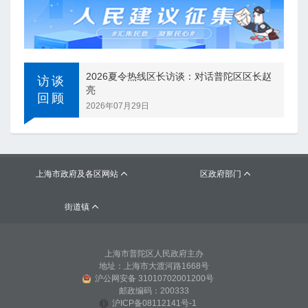
2026夏令热线区长访谈：对话普陀区区长赵
访谈
亮
回顾
2026年07月29日
上海市政府及各区网站
区政府部门


街道镇

上海市普陀区人民政府主办
地址：上海市大渡河路1668号
沪公网安备 31010702001200号
邮政编码：200333
沪ICP备08112141号-1