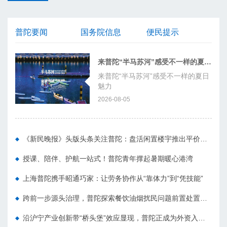
普陀要闻
国务院信息
便民提示
来普陀“半马苏河”感受不一样的夏日魅力
来普陀“半马苏河”感受不一样的夏日
魅力
2026-08-05
《新民晚报》头版头条关注普陀：盘活闲置楼宇推出平价床位，让家政人员告别奔波之苦
授课、陪伴、护航一站式！普陀青年撑起暑期暖心港湾
上海普陀携手昭通巧家：让劳务协作从“靠体力”到“凭技能”
跨前一步源头治理，普陀探索餐饮油烟扰民问题前置处置新模式
沿沪宁产业创新带“桥头堡”效应显现，普陀正成为外资入沪“第一站”