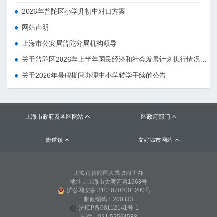
2026年普陀区小学升初中对口方案
网站声明
上海市公安局普陀分局机构领导
关于普陀区2026年上半年国民经济和社会发展计划执行情况的报告 （征求意见稿）
关于2026年暑假期间办理中小学转学手续的公告
上海市政府及各区网站
区政府部门


街道镇
友好城市网站


上海市普陀区人民政府主办
地址：上海市大渡河路1668号
沪公网安备 31010702001200号
邮政编码：200333
沪ICP备08112141号-1
电话：021-52564588