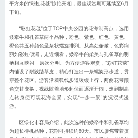
平方米的“彩虹花毯”惊艳亮相，最佳观赏期可延续至6月
下旬。
“彩虹花毯”位于TOP中央公园的花海制高点，选用
矮牵牛和孔雀草两个品种，粉色、紫色、红色、黄色、
橙色共五种颜色呈条状螺旋排列。从高处俯瞰，色彩绚
丽如彩虹倾泻，走近细看，矮牵牛的柔美与孔雀草的明
艳相互映衬，层次分明。为方便游客观赏，“彩虹花毯”
内铺设了耐践踏草皮，精心打造出一条螺旋形步道，贯
穿整个花区。游客沿着弧线步道缓缓上行，两侧花带颜
色交替变换，视线随着地形起伏而逐渐开阔，走到制高
点转身便可观花海全景，实现“一步一景”的沉浸式漫
游。
区绿化市容局介绍，此次选种的矮牵牛和孔雀草均
为超长待机品种，花期可持续约60天。市民廖隽带着孩