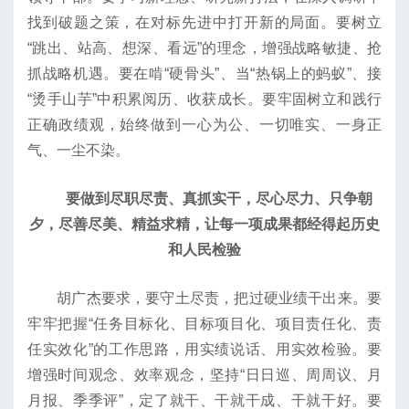
找到破题之策，在对标先进中打开新的局面。要树立
“跳出、站高、想深、看远”的理念，增强战略敏捷、抢
抓战略机遇。要在啃“硬骨头”、当“热锅上的蚂蚁”、接
“烫手山芋”中积累阅历、收获成长。要牢固树立和践行
正确政绩观，始终做到一心为公、一切唯实、一身正
气、一尘不染。
要做到尽职尽责、真抓实干，尽心尽力、只争朝
夕，尽善尽美、精益求精，让每一项成果都经得起历史
和人民检验
胡广杰要求，要守土尽责，把过硬业绩干出来。要
牢牢把握“任务目标化、目标项目化、项目责任化、责
任实效化”的工作思路，用实绩说话、用实效检验。要
增强时间观念、效率观念，坚持“日日巡、周周议、月
月报、季季评”，定了就干、干就干成、干就干好。要