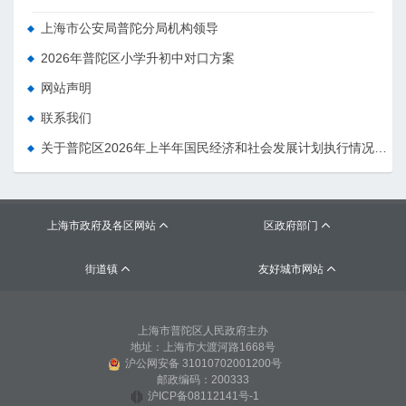
上海市公安局普陀分局机构领导
2026年普陀区小学升初中对口方案
网站声明
联系我们
关于普陀区2026年上半年国民经济和社会发展计划执行情况的报告 （征求意见稿）
上海市政府及各区网站
区政府部门


街道镇
友好城市网站


上海市普陀区人民政府主办
地址：上海市大渡河路1668号
沪公网安备 31010702001200号
邮政编码：200333
沪ICP备08112141号-1