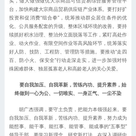
实，做大做强做优大宗商品可信贸易综合服务管理平
台，加快构建大宗商品贸易供应链产业体系。要打好扩
投资和促消费“组合拳”，统筹推动群众居住条件的优
化、公共服务配套的升级、整体区域环境的改善。要持
续抓好积水治理、整治外立面脱落等工作，紧盯高处作
业、动火作业、有限空间作业等高风险环节，统筹落实
好人防、技防、工程防、管理防等措施。要推动“走四
百、防小火、保安全”行动走深走实，进一步加强对特
殊困难群体、独居孤寡老人和高龄老人的关心关爱。
要自我加压、自我革新，苦练内功、提升素养，始
终做到一心为公、一切唯实、一身正气、一尘不染
胡广杰强调，要守土负责，把能力本领强起来。要
自我加压、自我革新，苦练内功、提升素养，努力成为
能想事、能干事、能扛事、能管事、能成事的“五事型”
领导干部。要学习新理念、研究新打法，在深入调研中