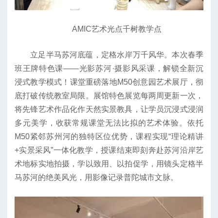
AMIC艺术光点千树教学点
立足半马苏河底蕴，定格水岸万千风华。本次春季
班王牌特色课——光影苏河·摄影风采课，解锁全新沉
浸式教学模式！课堂重磅落地M50创意园艺术展厅，彻
底打破传统教室局限。展馆特色展览每两周更新一次，
将先锋艺术作品化作天然实景教具，让学员沉浸式浸润
多元美学，收获常规课堂无法比拟的艺术体验。依托
M50紧邻苏州河的独特区位优势，课程实现“理论精讲
+实景采风”一体化教学，授课结束即刻奔赴苏河沿岸艺
术地标实地拍摄，学以致用、以拍促学，用镜头定格半
马苏河的绝美风光，用影像记录普陀城市文脉。