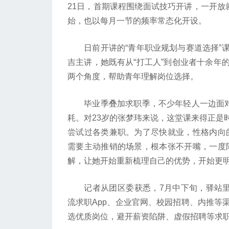
21日，首期课程围绕面试技巧开讲，一开放
始，也以每月一节的频率常态化开设。
日前开讲的“青年职业规划与赛道选择”课
吉主讲，她既有从“打工人”到创业者十余年
两个角度，帮助青年理解岗位选择。
毕业季叠加求职季，不少年轻人一边面对大
耗。对23岁的张梦玮来说，这堂课来得正是
尝试过各类兼职。为了尽快就业，性格内向
需要主动推销的场景，根本张不开嘴，一度
解，让她开始重新梳理自己的优势，开始更
记者从团区委获悉，7月中下旬，驿站里的
流求职App、企业官网、校园招聘、内推等
选优质岗位，避开薪资陷阱、虚假招聘等求职