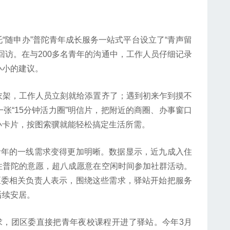
？
随申办”普陀青年成长服务一站式平台设立了“青声留
回访。在与200多名青年的沟通中，工作人员仔细记录
小小的建议。
架，工作人员立刻就给添置齐了；遇到初来乍到摸不
张“15分钟活力圈”明信片，把附近的商圈、办事窗口
小卡片，按图索骥就能轻松搞定生活所需。
年的一线需求变得更加明晰。数据显示，近九成入住
住普陀的意愿，超八成愿意在空闲时间参加社群活动。
区委相关负责人表示，围绕这些需求，驿站开始把服务
后续安居。
，团区委直接把青年夜校课程开进了驿站。今年3月