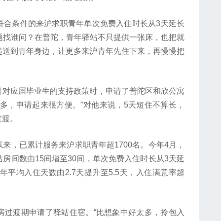
合条件的来沪求职青年单次免费入住时长从3天延长
题找谁问？在普陀，青年驿站不只提供一张床，也把就
起送到青年身边，让更多来沪青年先住下来，再慢慢把
对应届毕业生的支持政策时，申请了普陀区和欣公寓
多，申请起来很方便。”对他来说，5天短住不算长，
过渡。
，已累计服务来沪求职青年超1700名。今年4月，
房间数由15间增至30间，单次免费入住时长从3天延
平均入住天数由2.7天提升至5.5天，入住满意率超
过渡期申请了驿站住宿。“比想象中好太多，拎包入