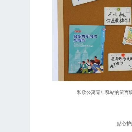
和欣公寓青年驿站的留言墙
贴心护航