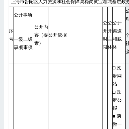
上海市普陀区人力资源和社会保障局稳岗就业领域基层政
公开事项
公
公
公开
公开内
序
开
开
渠道
容（要
公开依据
号
时
主
和载
一级
二级
素）
限
体
体
事项
事项
□ 政
府网
站
□ 政
府公
报
■ 两
微一