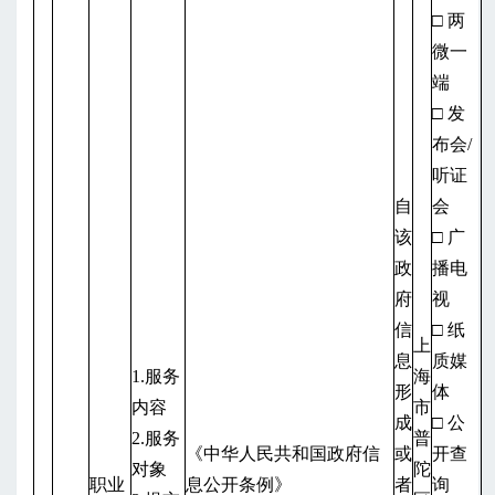
□ 两
微一
端
□ 发
布会/
听证
自
会
该
□ 广
政
播电
府
视
信
□ 纸
上
息
质媒
1.服务
海
形
体
内容
市
成
□ 公
2.服务
普
《中华人民共和国政府信
或
开查
对象
陀
职业
息公开条例》
者
询