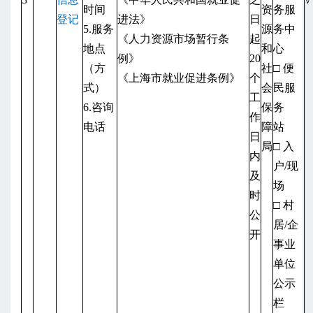
时间
资
务服
登记
进法》
日
5.服务
源
务中
《人力资源市场暂行条
起
地点
和
心
例》
20
（方
社
□ 便
《上海市就业促进条例》
个
式）
会
民服
工
6.咨询
保
务
作
电话
障
站
日
局
□ 入
内
户/现
及
场
时
□ 村
公
居/企
开
事业
单位
公示
栏