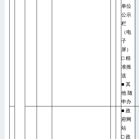
单位
公示
栏
（电
子
屏）
□ 精
准推
送
■ 其
他 随
申办
■ 政
府网
站
□ 政