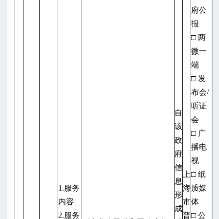
府公
报
□ 两
微一
端
□ 发
布会/
听证
自
会
该
□ 广
政
播电
府
视
信
上
□ 纸
息
1.服务
海
质媒
形
内容
市
体
成
2.服务
普
□ 公