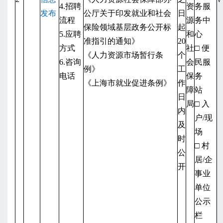
4.招聘
资
务服
发布
公厅关于印发就业和社会
日
流程
源
务中
保险领域基层政务公开标
起
5.应聘
和
心
准指引的通知》
20
方式
社
□ 便
《人力资源市场暂行条
个
6.咨询
会
民服
例》
工
电话
保
务
《上海市就业促进条例》
作
障
站
日
局
□ 入
内
户/现
及
场
时
□ 村
公
居/企
开
事业
单位
公示
栏