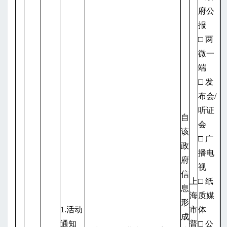
府公
报
□ 两
微一
端
□ 发
布会/
听证
自
会
该
□ 广
政
播电
府
视
信
上
□ 纸
息
海
质媒
形
1.活动
市
体
成
通知
普
□ 公