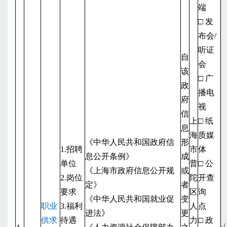
端
□ 发
布会/
听证
自
会
该
□ 广
政
播电
府
视
信
上
□ 纸
息
海
质媒
《中华人民共和国政府信
形
1.招聘
市
体
息公开条例》
成
单位
普
□ 公
《上海市政府信息公开规
或
2.岗位
陀
开查
定》
者
要求
区
询
《中华人民共和国就业促
变
职业
3.福利
人
点
进法》
更
供求
待遇
力
□ 政