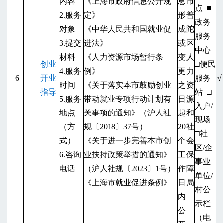
内容
《上海市政府信息公开规
息
市
点
■
2.服务
定》
形
普
政务
对象
《中华人民共和国就业促
成
陀
服务
3.提交
进法》
或
区
中心
材料
《人力资源市场暂行条
变
人
创业
□便民
4.服务
例》
更
力
6
开业
服务
√
时间
《关于落实本市鼓励创业
之
资
指导
站
□
5.服务
带动就业专项行动计划有
日
源
入户/
地点
关事项的通知》（沪人社
起
和
现场
（方
规〔2018〕37号）
20
社
□社
式）
《关于进一步完善本市创
个
会
区/企
6.咨询
业扶持政策举措的通知》
工
保
事业
电话
（沪人社规〔2023〕1号）
作
障
单位/
《上海市就业促进条例》
日
局
村公
内
示栏
公
（电