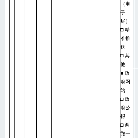
（电
子
屏）
□ 精
准推
送
□ 其
他
■ 政
府网
站
□ 政
府公
报
□ 两
微一