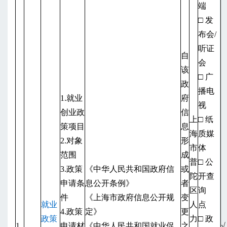
端
□ 发
布会/
听证
自
会
该
□ 广
政
播电
1.就业
府
视
创业政
信
上
□ 纸
策项目
息
海
质媒
2.对象
形
市
体
范围
成
普
□ 公
3.政策
《中华人民共和国政府信
或
陀
开查
申请条
息公开条例》
者
区
询
件
《上海市政府信息公开规
变
就业
人
点
4.政策
定》
更
政策
力
□ 政
1
申请材
《中华人民共和国就业促
之
√