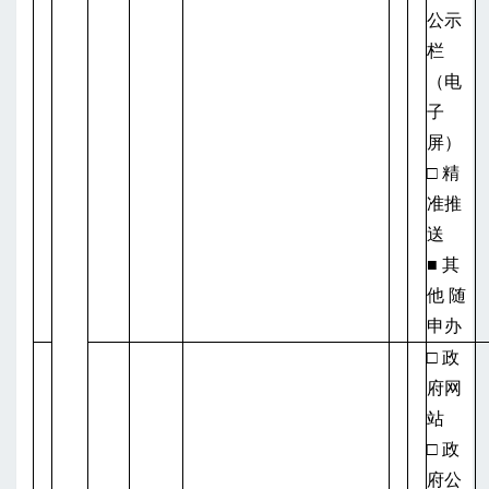
公示
栏
（电
子
屏）
□ 精
准推
送
■ 其
他 随
申办
□ 政
府网
站
□ 政
府公