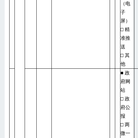
（电
子
屏）
□ 精
准推
送
□ 其
他
■ 政
府网
站
□ 政
府公
报
□ 两
微一