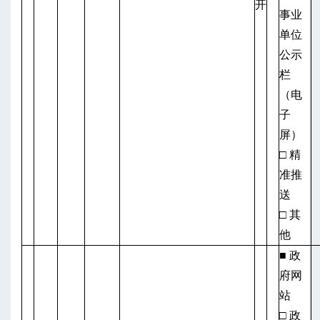
开
事业
单位
公示
栏
（电
子
屏）
□ 精
准推
送
□ 其
他
■ 政
府网
站
□ 政