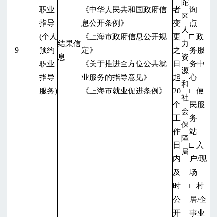
陀
职业
《中华人民共和国政府信
者
询
区
指导
息公开条例》
变
点
人
(个人
《上海市政府信息公开规
更
□ 政
结果信
力
9
预约
定》
之
务服
息
资
职业
《关于推进全方位公共就
日
务中
源
指导
业服务的指导意见》
起
心
和
服务)
《上海市就业促进条例》
20
□ 便
社
个
民服
会
工
务
保
作
站
障
日
□ 入
局
内
户/现
及
场
时
□ 村
公
居/企
开
事业