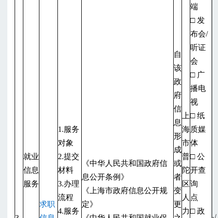
端
□ 发
布会/
听证
自
会
该
□ 广
政
播电
府
视
信
上
□ 纸
息
1.服务
海
质媒
形
对象
市
体
成
就业
2.提交
普
□ 公
《中华人民共和国政府信
或
信息
材料
陀
开查
息公开条例》
者
服务
3.办理
区
询
《上海市政府信息公开规
变
流程
人
点
求职
定》
更
4.服务
力
□ 政
3
信息
《中华人民共和国就业促
之
√