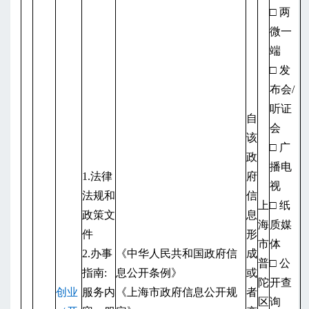
□ 两
微一
端
□ 发
布会/
听证
自
会
该
□ 广
政
播电
1.法律
府
视
法规和
信
上
□ 纸
政策文
息
海
质媒
件
形
市
体
2.办事
《中华人民共和国政府信
成
普
□ 公
指南:
息公开条例》
或
陀
开查
创业
服务内
《上海市政府信息公开规
者
区
询