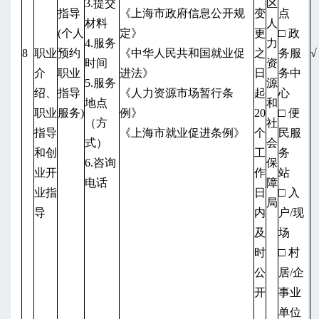
3.提交
区
指导
《上海市政府信息公开规
变
点
材料
人
(个人
定》
更
□ 政
4.服务
力
8
职业
预约
《中华人民共和国就业促
之
务服
√
时间
资
介
职业
进法》
日
务中
5.服务
源
绍、
指导
《人力资源市场暂行条
起
心
地点
和
职业
服务)
例》
20
□ 便
（方
社
指导
《上海市就业促进条例》
个
民服
式）
会
和创
工
务
6.咨询
保
业开
作
站
电话
障
业指
日
□ 入
局
导
内
户/现
及
场
时
□ 村
公
居/企
开
事业
单位