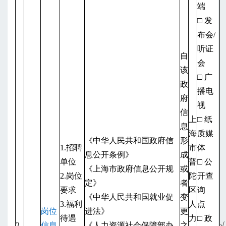
端
□ 发
布会/
听证
自
会
该
□ 广
政
播电
府
视
信
上
□ 纸
息
海
质媒
《中华人民共和国政府信
形
1.招聘
市
体
息公开条例》
成
单位
普
□ 公
《上海市政府信息公开规
或
2.岗位
陀
开查
定》
者
要求
区
询
《中华人民共和国就业促
变
3.福利
人
点
岗位
进法》
更
待遇
力
□ 政
2
信息
《人力资源社会保障部办
之
√