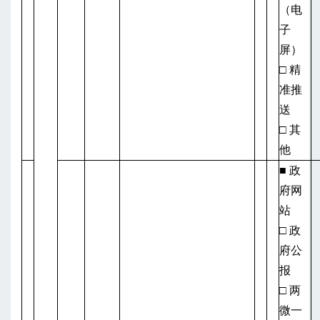
（电
子
屏）
□ 精
准推
送
□ 其
他
■ 政
府网
站
□ 政
府公
报
□ 两
微一