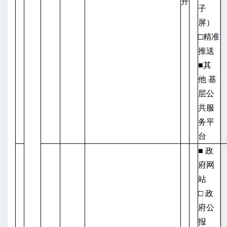
开
子
屏）
□精准
推送
■其
他
基
层公
共服
务平
台
■ 政
府网
站
□ 政
府公
报