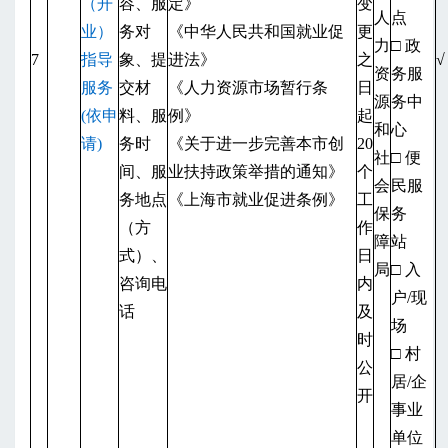
（开
容、服
定》
变
人
点
业）
务对
《中华人民共和国就业促
更
力
□ 政
7
指导
象、提
进法》
之
√
资
务服
服务
交材
《人力资源市场暂行条
日
源
务中
(依申
料、服
例》
起
和
心
请)
务时
《关于进一步完善本市创
20
社
□ 便
间、服
业扶持政策举措的通知》
个
会
民服
务地点
《上海市就业促进条例》
工
保
务
（方
作
障
站
式）、
日
局
□ 入
咨询电
内
户/现
话
及
场
时
□ 村
公
居/企
开
事业
单位