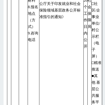
材料
20
社
公厅关于印发就业和社会
□社
8.报名
个
会
保险领域基层政务公开标
区/企
地点
工
保
准指引的通知》
事业
（方
作
障
单位/
式）
日
局
村公
9.咨询
内
示栏
电话
公
（电
开
子
屏）
□精准
推送
■其
他
基
层公
共服
务平