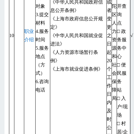
《中华人民共和国政府信
或
对象
陀
开查
息公开条例》
者
3.提交
区
询
《上海市政府信息公开规
变
材料
人
点
定》
更
职业
4.服务
力
□ 政
10
《中华人民共和国就业促
之
√
介绍
时间
资
务服
进法》
日
5.服务
源
务中
《人力资源市场暂行条
起
地点
和
心
例》
20
（方
社
□ 便
《上海市就业促进条例》
个
式）
会
民服
工
6.咨询
保
务
作
电话
障
站
日
局
□ 入
内
户/现
及
场
时
□ 村
公
居/企