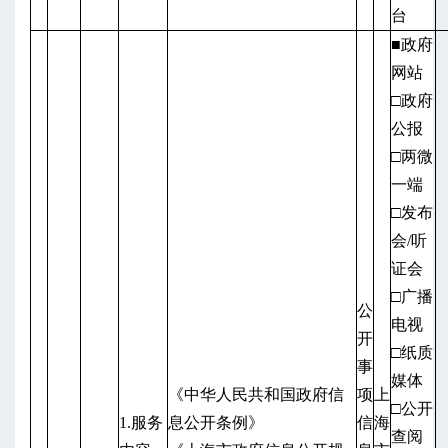
台
■政府
网站
□政府
公报
□两微
一端
□发布
会/听
证会
□广播
公
电视
开
□纸质
事
媒体
《中华人民共和国政府信
项
上
□公开
1.服务
息公开条例》
信
海
查阅