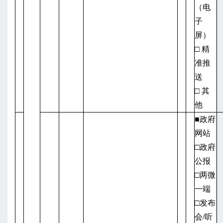
（电
子
屏）
□ 精
准推
送
□ 其
他
■政府
网站
□政府
公报
□两微
一端
□发布
会/听