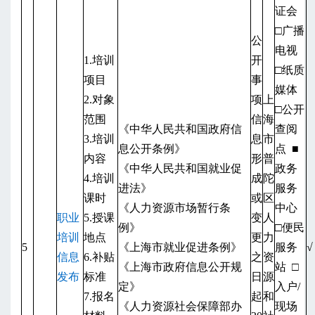
证会
□广播
公
电视
1.培训
开
□纸质
项目
事
媒体
2.对象
项
上
□公开
范围
信
海
《中华人民共和国政府信
查阅
3.培训
息
市
息公开条例》
点
■
内容
形
普
《中华人民共和国就业促
政务
4.培训
成
陀
进法》
服务
课时
或
区
《人力资源市场暂行条
中心
职业
5.授课
变
人
例》
□便民
培训
地点
更
力
5
《上海市就业促进条例》
服务
√
信息
6.补贴
之
资
《上海市政府信息公开规
站
□
发布
标准
日
源
定》
入户/
7.报名
起
和
《人力资源社会保障部办
现场