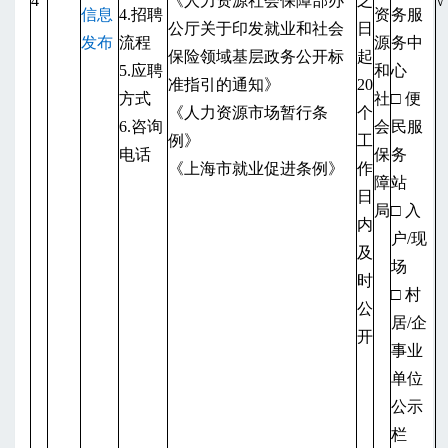
4
《人力资源社会保障部办
之
√
信息
4.招聘
资
务服
公厅关于印发就业和社会
日
发布
流程
源
务中
保险领域基层政务公开标
起
5.应聘
和
心
准指引的通知》
20
方式
社
□ 便
《人力资源市场暂行条
个
6.咨询
会
民服
例》
工
电话
保
务
《上海市就业促进条例》
作
障
站
日
局
□ 入
内
户/现
及
场
时
□ 村
公
居/企
开
事业
单位
公示
栏