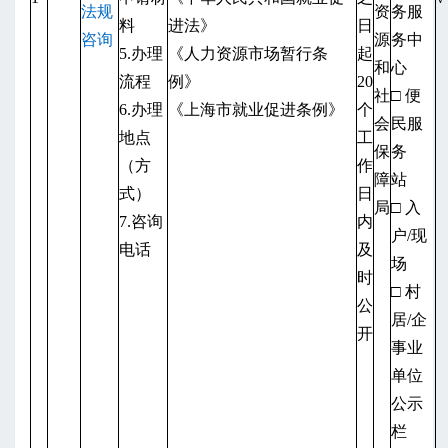
法规
资
务服
料
进法》
日
咨询
源
务中
5.办理
《人力资源市场暂行条
起
和
心
流程
例》
20
社
□ 便
6.办理
《上海市就业促进条例》
个
会
民服
地点
工
保
务
（方
作
障
站
式）
日
局
□ 入
7.咨询
内
户/现
电话
及
场
时
□ 村
公
居/企
开
事业
单位
公示
栏