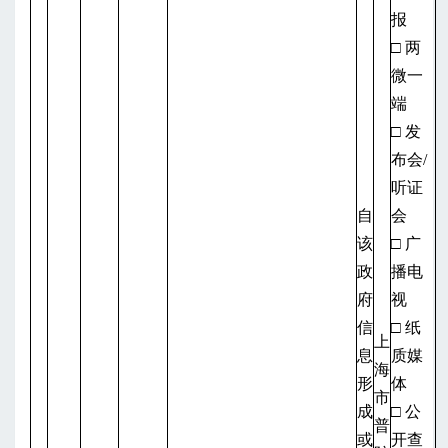
报
□ 两
微一
端
□ 发
布会/
听证
自
会
该
□ 广
政
播电
府
视
信
□ 纸
上
息
质媒
海
形
体
市
成
□ 公
普
或
开查