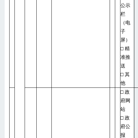
公示
栏
（电
子
屏）
□ 精
准推
送
□ 其
他
□ 政
府网
站
□ 政
府公
报