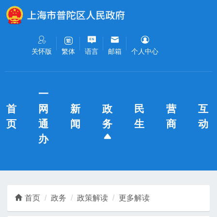
无障碍操作说明
跳转到网站导航区
跳转到主要内容区域
关怀版
语言
邮箱
个人中心
繁体
一
首
网
新
政
民
营
互
页
通
闻
务
生
商
动
办
首页
政务
政策解读
更多解读