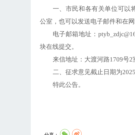
一、
市民和各有关单位可以
公室
，也可以发送电子邮件
和在网
电子邮箱
地址
：
ptyb_zdjc@
块在线提交。
来信
地址：大渡河路
1709号
二、
征求意见截止日期为
202
特此公告。
分享：