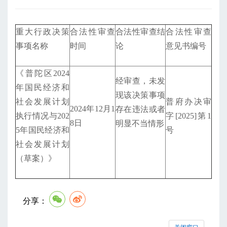
重大行政决策
合法性审查
合法性审查结
合法性审查
事项名称
时间
论
意见书编号
《普陀区2024
经审查，未发
年国民经济和
现该决策事项
社会发展计划
普府办决审
2024年12月1
存在违法或者
执行情况与202
字[2025]第1
8日
明显不当情形
5年国民经济和
号
社会发展计划
（草案）》
分享：