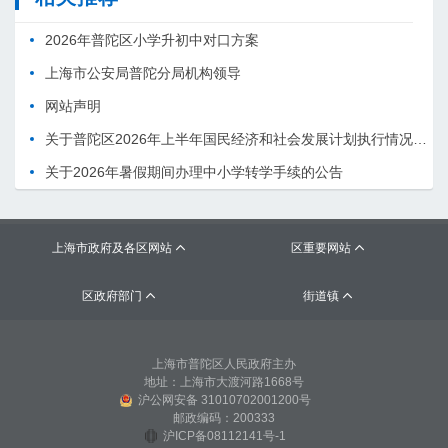
2026年普陀区小学升初中对口方案
上海市公安局普陀分局机构领导
网站声明
关于普陀区2026年上半年国民经济和社会发展计划执行情况的报告 （征求意见稿）
关于2026年暑假期间办理中小学转学手续的公告
上海市政府及各区网站
区重要网站


区政府部门
街道镇


上海市普陀区人民政府主办
地址：上海市大渡河路1668号
沪公网安备 31010702001200号
邮政编码：200333
沪ICP备08112141号-1