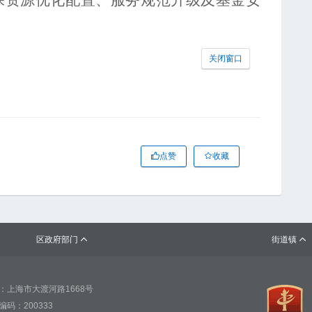
保资源优化配置、服务规范升级及基金安
关闭窗口
点赞
收藏
区政府部门
街道镇


：上海市大渡河路1668号
编码：200333