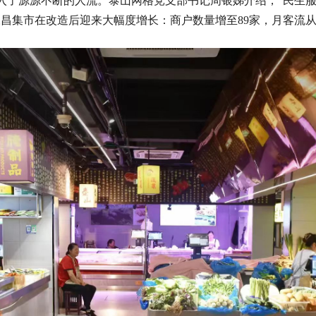
入了源源不断的人流。泰山网格党支部书记周银娣介绍，“民生
集市在改造后迎来大幅度增长：商户数量增至89家，月客流从5.8