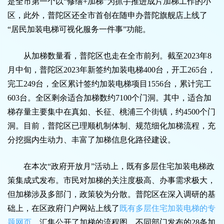
是全市第一个以“修缮+加梯”为抓手推进成片加梯工作的小
区，此外，普陀区还全市首创在随申办普陀旗舰店上线了
“居民加装电梯可视化服务一件事”功能。
从加梯数量看，普陀区也走在全市前列。截至2023年8
月中旬，普陀区2023年新签约加装电梯400台，开工265台，
完工249台，全区累计签约加装电梯项目1556台，累计完工
603台。全区剩余适合加梯数约7100个门洞。其中，适合加
梯存量主要集中在真如、长征、桃浦三个街镇，约4500个门
洞。目前，普陀区已理顺机制体制、规范细化加梯流程，充
分挖掘内生动力、丰富了加梯信息化路径建设。
在本次“政府开放月”活动上，既有多层住宅加装电梯政
策集成式发布。市民对加梯的关注度极高、办事需求极大，
但加梯涉及多部门，政策较为分散。普陀区在深入调研的基
础上，在区政府门户网站上线了
既有多层住宅加装电梯的专
题网页
，汇集公开了加梯的流程图、不同部门发布的28条加