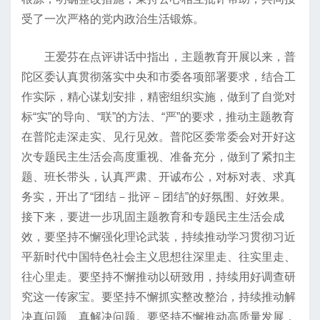
受了一次严格的党内政治生活锻炼。
王爱芬在点评讲话中指出，主题教育开展以来，普
陀区委认真贯彻落实中央和市委各项部署要求，结合工
作实际，精心谋划安排，精密组织实施，做到了自觉对
标“实”的导向、“联”的方法、“严”的要求，推动主题教育
在普陀走深走实、见行见效。普陀区委常委会对开好这
次专题民主生活会高度重视、准备充分，做到了紧扣主
题、班长带头，认真严肃、开诚布公，对标对表、求真
务实，开出了“团结－批评－团结”的好氛围、好效果。
接下来，要进一步巩固主题教育和专题民主生活会成
效，要坚持不懈强化理论武装，持续推动学习贯彻习近
平新时代中国特色社会主义思想往深里走、往实里走、
往心里走。要坚持不懈推动以研致用，持续用好调查研
究这一传家宝。要坚持不懈抓实整改整治，持续推动解
决真问题、真解决问题。要坚持不懈推动高质量发展，