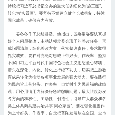
持续把习近平总书记交办的重大任务细化为“施工图”、
转化为“实景画”。要坚持不懈建立健全长效机制，持续
固化成果，确保有力有效。
姜冬冬作了总结讲话。他指出，区委常委要认真抓
好个人问题整改，主动认领常委会班子的整改任务，形
成问题清单，细化整改方案，落实整改责任，务求取得
扎实成效。要在对党绝对忠诚上带好头、作表率，坚持
不懈用习近平新时代中国特色社会主义思想凝心铸魂，
带头在深化、内化、转化上持续下功夫，切实把主题教
育成果转化为推动各项事业发展的强大动力。要在践行
为民宗旨上带好头、作表率，自觉树牢为民造福的政绩
观，用心用情用力解决好急难愁盼问题，最大限度激发
各方面的积极性、主动性、创造性，引导广大群众和各
类主体共商共建共治共享“同心家园”。要在强化担当作
为上带好头、作表率，自觉把普陀发展放在全国、全市