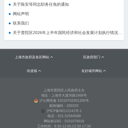
关于陈安等同志职务任免的通知
网站声明
联系我们
关于普陀区2026年上半年国民经济和社会发展计划执行情况的报告 （征求意见稿）
上海市政府及各区网站
区政府部门


街道镇
友好城市网站


上海市普陀区人民政府主办
地址：上海市大渡河路1668号
沪公网安备 31010702001200号
邮政编码：200333
沪ICP备08112141号-1
电话：021-52564588
网站标识码：3101070016
工作时间：8:30-12:00,13:30-17:30