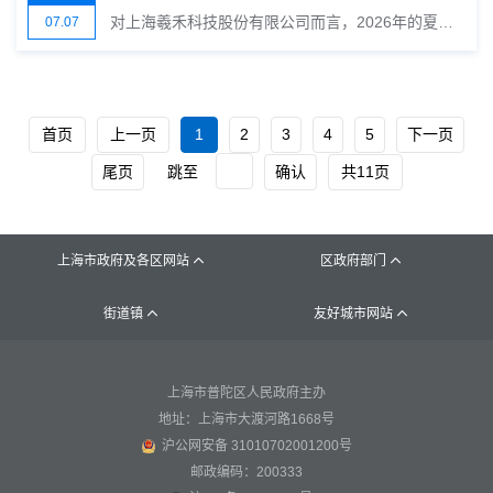
对上海羲禾科技股份有限公司而言，2026年的夏天可谓双喜临门。6月30日，这家全球硅光集成芯片领域的国际技术领导者科创板IPO申请正式获得上交所受理；仅仅两天后，其牵头完成的“高性能光集成与光电协同封装技术及产业化”项目又一举摘得2025年度上海市科学技术奖的科技进步奖一等奖。
07.07
首页
上一页
1
2
3
4
5
下一页
尾页
跳至
确认
共11页
上海市政府及各区网站
区政府部门


街道镇
友好城市网站


上海市普陀区人民政府主办
地址：上海市大渡河路1668号
沪公网安备 31010702001200号
邮政编码：200333