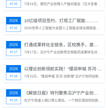
7月24日，普陀产业经理人产融对接会（交大安泰专场）、“岭郅杯”2026年第六届交大安泰经济与管理学院思源汇校友创业大赛暨2026「聚能启行」上海·汽车与新能源行业协会专场活动在信泰中心成功举办。来自普陀区相关委办局、交大安泰经济学院校友会、上海银行、普陀区产业投资经理人及企业代表齐聚苏州河畔，进一步深化“政银校”联动合作，搭建资本与项目的对接桥梁，构建普陀产融协同创新生态。
07.25
10亿级项目签约、灯塔工厂赋能……世界人工智能大会上的“普陀力量”正在沿沪宁产业创新带上加速奔涌
2026
2026世界人工智能大会暨人工智能全球治理高级别会议（WAIC）已在上海落下帷幕。中共中央总书记、国家主席、中央军委主席习近平在大会开幕式上发表主旨讲话，全面系统阐述中国对于人工智能发展和治理的政策立场和理念主张，并宣布中国支持全球人工智能发展重大举措，为推动我国人工智能健康有序发展提供了根本遵循，也为全球人工智能发展与治理指明了方向。
07.22
打通成果转化全链条，区校携手，激活沿沪宁产业创新带新动能
2026
7月17日，沿沪宁产业创新带生物医药成果转化对接暨普陀区—同济大学创新生态共建推进会举行，区校双方在成果转化领域迈入长效化、机制化、全链条共建的新阶段。同济大学党委常务副书记朱小杰，区委副书记赵勇出席活动。
07.17
以理论创新领航实践！“理润申城 苏河·创新理”沿沪宁协同创新理论对话活动举行
2026
7月15日，“理润申城 苏河·创新理”沿沪宁协同创新理论对话活动举行。市社联党组书记、专职副主席王为松，解放日报社党委书记、社长缪克构，普陀区委书记胡广杰，区委副书记赵勇，区委常委、宣传部部长刘东昌，市社联副主席、上海社科院世界中国学所所长沈桂龙出席。
07.16
《解放日报》特刊聚焦沿沪宁产业创新带：产业协同激活长三角动能
2026
在沪宁高速入城口零公里处，一个跨区域协同创新的枢纽正在加速运转。
07.15