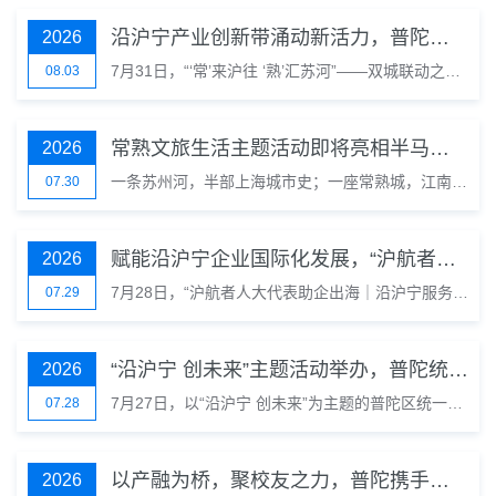
沿沪宁产业创新带涌动新活力，普陀常熟双城文旅联动启幕
2026
7月31日，“‘常’来沪往 ‘熟’汇苏河”——双城联动之沪上常熟文旅生活主题活动正式拉开帷幕。作为普陀区重点打造的滨水新地标，丹巴艺术码头7月17日至8月2日期间正在举办“半马苏河”水岸生活季系列活动，常熟特别周也是最后一周的限定“彩蛋”。
08.03
常熟文旅生活主题活动即将亮相半马苏河
2026
一条苏州河，半部上海城市史；一座常熟城，江南福地千年韵。 7月31日至8月2日，“‘常’来沪往‘熟’汇苏河”——双城联动之沪上常熟文旅生活主题活动，将在上海市普陀区丹巴艺术码头拉开帷幕。7月31日为开幕式，8月1日至2日为常熟城市特别展示周。
07.30
赋能沿沪宁企业国际化发展，“沪航者人大代表助企出海｜沿沪宁服务驿站” 揭牌落地
2026
7月28日，“沪航者人大代表助企出海｜沿沪宁服务驿站”在沿沪宁协同创新中心正式揭牌。服务驿站由沿沪宁产业创新带与“沪航者”人大代表助企出海工作室共同推动设立，为沪宁沿线企业拓展全球市场提供公益性、专业化的服务支持。
07.29
“沿沪宁 创未来”主题活动举办，普陀统一战线服务青年创新创业矩阵项目再扩容
2026
7月27日，以“沿沪宁 创未来”为主题的普陀区统一战线服务青年创新创业主题活动举行。本次活动是上海统一战线服务青年创新创业工作年度第31个矩阵项目。上海市委统战部副部长、市工商联党组书记张峰，普陀区委常委、统战部部长魏静出席活动。
07.28
以产融为桥，聚校友之力，普陀携手交大安泰共拓沿沪宁产业新赛道
2026