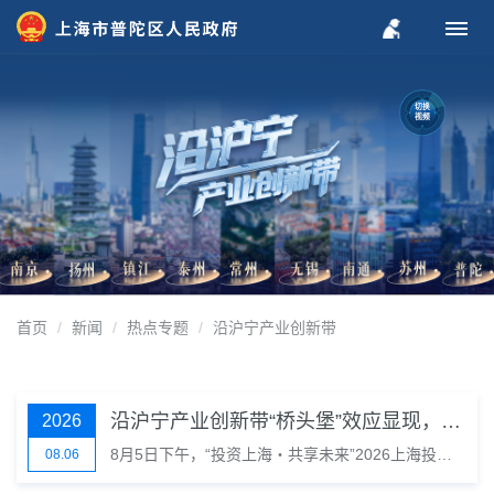
切换
视频
首页
新闻
热点专题
沿沪宁产业创新带
沿沪宁产业创新带“桥头堡”效应显现，普陀正成为外资入沪“第一站”
2026
8月5日下午，“投资上海・共享未来”2026上海投资促进机构联席会议走进普陀投促交流活动举办。上海市商务委二级巡视员石小平，上海市商务委、上海市外国投资促进中心相关领导，多国驻沪投资促进机构代表，以及普陀区商务委、区投促办等单位出席本次活动。
08.06