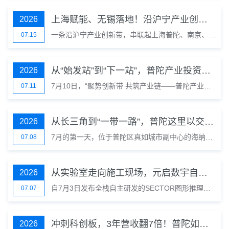
上海赋能、无锡落地！沿沪宁产业创新带让创新资源自由流淌
2026
一条沿沪宁产业创新带，串联起上海普陀、南京、无锡、常州、苏州、南通、扬州、镇江、泰州“八市一区”，是中国经济发展最具活力、创新浓度最高的经济走廊之一。在这条走廊上，上海普陀是“始发站”和“桥头堡”，而无锡则是重要节点城市。
07.15
从“始发站”到“下一站”，普陀产业投资经理人走进沿沪宁（苏州专场）活动举行
2026
7月10日，“聚势创新带 共筑产业链——普陀产业投资经理人走进沿沪宁”苏州专场如约而至。来自普陀区相关委办局、中欧校友总部、清华大学苏州校友会、华东师大苏州校友会、普陀产业投资经理人和苏州市的科创企业代表齐聚金鸡湖畔，共抓沿沪宁产业创新带的发展机遇，展开一场跨区域的产融对话。
07.11
从长三角到“一带一路”，普陀这里以交流打开更多可能
2026
7月的第一天，位于普陀区真如城市副中心的海纳数创中心迎来了一批特殊的客人。来自多个“一带一路”共建国家的20多位专家与学员，走进普陀城市会客厅和科技成果展厅，并与普陀区数据局、真如城市副中心、全球工业人工智能联盟卓越中心、上海市数字公共服务中心（海纳小镇）及本地企业代表围坐一堂，围绕人工智能应用、数字产品出海等议题，开展深入交流。
07.08
从实验室走向施工现场，元启数宇自研工业图形AI打通设计全链条
2026
自7月3日发布全栈自主研发的SECTOR图形推理决策大模型以来，位于上海国际数字广告园的元启数宇数字科技有限公司门庭若市，电话一个接一个，客户一拨挨着一拨。“刚接待完镇江，下午3点还有一拨。发布会一开，大家就知道我们真的能干活了。”元启数宇研发中心CTO王清宇说。
07.07
冲刺科创板，3年营收翻7倍！普陀如何助力羲禾科技撬动全球市场？
2026