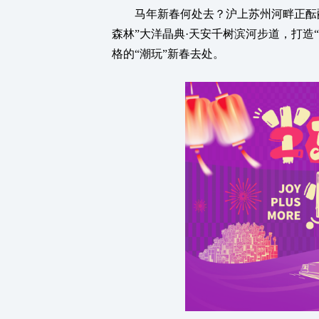
马年新春何处去？沪上苏州河畔正酝酿一
森林”大洋晶典·天安千树滨河步道，打造
格的“潮玩”新春去处。