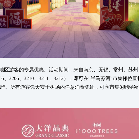
区游客的专属优惠。活动期间，来自南京、无锡、常州、苏州
3205、3206、3210、3211、3212），即可在“半马苏河”
现“折上折”。所有游客凭天安千树场内任意消费凭证，可享市集8折