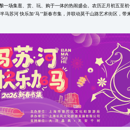
场集逛、赏、玩、购于一体的热闹盛会。农历正月初五至初七（
“半马苏河 快乐加‘马’”新春市集，并联动莫干山路艺术街区，