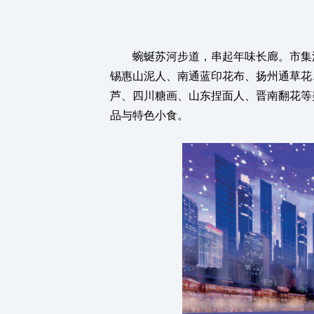
蜿蜒苏河步道，串起年味长廊。市集汇
锡惠山泥人、南通蓝印花布、扬州通草花
芦、四川糖画、山东捏面人、晋南翻花等
品与特色小食。