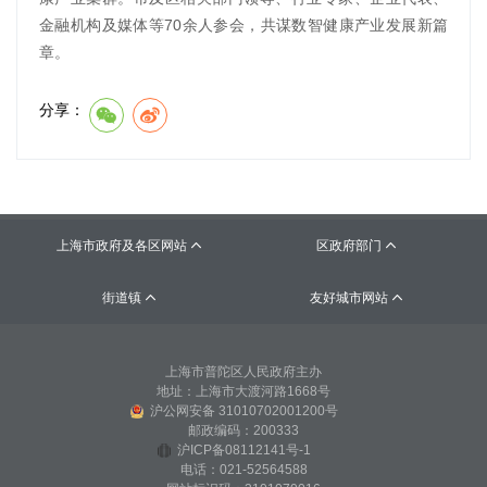
金融机构及媒体等70余人参会，共谋数智健康产业发展新篇
章。
分享：
上海市政府及各区网站
区政府部门


街道镇
友好城市网站


上海市普陀区人民政府主办
地址：上海市大渡河路1668号
沪公网安备 31010702001200号
邮政编码：200333
沪ICP备08112141号-1
电话：021-52564588